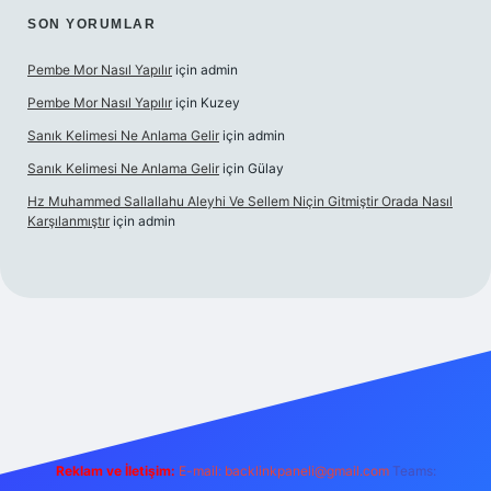
SON YORUMLAR
Pembe Mor Nasıl Yapılır
için
admin
Pembe Mor Nasıl Yapılır
için
Kuzey
Sanık Kelimesi Ne Anlama Gelir
için
admin
Sanık Kelimesi Ne Anlama Gelir
için
Gülay
Hz Muhammed Sallallahu Aleyhi Ve Sellem Niçin Gitmiştir Orada Nasıl
Karşılanmıştır
için
admin
betci güncel giriş
betexper.xyz
Reklam ve İletişim:
E-mail:
backlinkpaneli@gmail.com
Teams: