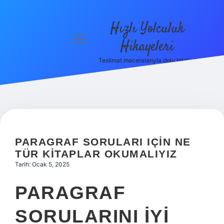
Hızlı Yolculuk
menüyü
Hikayeleri
aç
Teslimat maceralarıyla dolu bilgiler!
Anasayfa
Gizlilik
Politikası
Yasal Uyarı
PARAGRAF SORULARI IÇIN NE
Hakkımızda
TÜR KITAPLAR OKUMALIYIZ
Tarih: Ocak 5, 2025
PARAGRAF
SORULARINI IYI