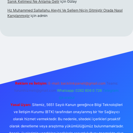
Sanık Kelimesi Ne Anlama Gelir
için
Gülay
Hz Muhammed Sallallahu Aleyhi Ve Sellem Niçin Gitmiştir Orada Nasıl
Karşılanmıştır
için
admin
.xyz
Reklam ve İletişim:
E-mail:
backlinkpaneli@gmail.com
Teams:
forumhizmeti@gmail.com
Whatsapp: 0262 606 0 726
Telegram:
@karabul
Yasal Uyarı:
Sitemiz, 5651 Sayılı Kanun gereğince Bilgi Teknolojileri
ve İletişim Kurumu (BTK) tarafından onaylanmış bir Yer Sağlayıcı
olarak hizmet vermektedir. Bu nedenle, sitedeki içerikleri proaktif
olarak denetleme veya araştırma yükümlülüğümüz bulunmamaktadır.