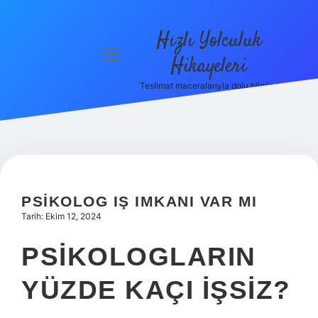
Hızlı Yolculuk
menüyü
Hikayeleri
aç
Teslimat maceralarıyla dolu bilgiler!
Anasayfa
Gizlilik
Politikası
Yasal Uyarı
PSIKOLOG IŞ IMKANI VAR MI
Hakkımızda
Tarih: Ekim 12, 2024
PSIKOLOGLARIN
YÜZDE KAÇI IŞSIZ?