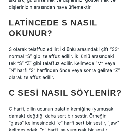
sıkmak, gülümsemek ve dişlerinizi göstermek ve
dişlerinizin arasından hava üflemektir.
LATINCEDE S NASIL
OKUNUR?
S olarak telaffuz edilir: İki ünlü arasındaki çift “SS”
normal “S” gibi telaffuz edilir. İki ünlü arasındaki
tek “S” “Z” gibi telaffuz edilir. Kelimede “M” veya
“N” harfi “S” harfinden önce veya sonra gelirse “Z”
olarak telaffuz edilir.
C SESI NASIL SÖYLENIR?
C harfi, dilin ucunun palatin kemiğine (yumuşak
damak) değdiği daha sert bir sestir. Örneğin,
“glass” kelimesindeki “c” harfi sert bir sestir, “jaw”
kelimesindeki “ç” harfi ise yumuşak bir sestir.