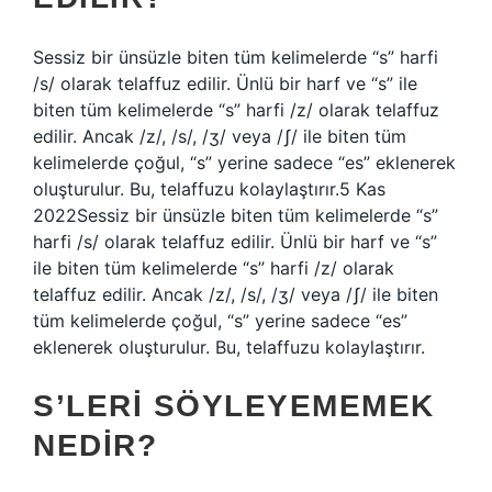
Sessiz bir ünsüzle biten tüm kelimelerde “s” harfi
/s/ olarak telaffuz edilir. Ünlü bir harf ve “s” ile
biten tüm kelimelerde “s” harfi /z/ olarak telaffuz
edilir. Ancak /z/, /s/, /ʒ/ veya /ʃ/ ile biten tüm
kelimelerde çoğul, “s” yerine sadece “es” eklenerek
oluşturulur. Bu, telaffuzu kolaylaştırır.5 Kas
2022Sessiz bir ünsüzle biten tüm kelimelerde “s”
harfi /s/ olarak telaffuz edilir. Ünlü bir harf ve “s”
ile biten tüm kelimelerde “s” harfi /z/ olarak
telaffuz edilir. Ancak /z/, /s/, /ʒ/ veya /ʃ/ ile biten
tüm kelimelerde çoğul, “s” yerine sadece “es”
eklenerek oluşturulur. Bu, telaffuzu kolaylaştırır.
S’LERI SÖYLEYEMEMEK
NEDIR?