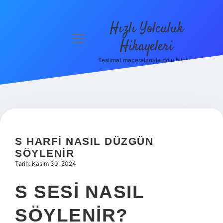
Hızlı Yolculuk
menüyü
Hikayeleri
aç
Teslimat maceralarıyla dolu bilgiler!
Anasayfa
Gizlilik
Politikası
Yasal Uyarı
S HARFI NASIL DÜZGÜN
Hakkımızda
SÖYLENIR
Tarih: Kasım 30, 2024
S SESI NASIL
SÖYLENIR?