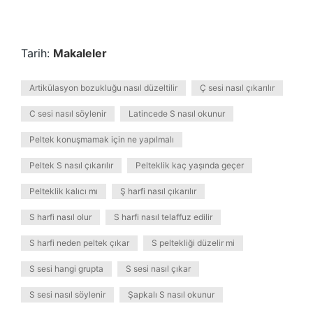
Tarih:
Makaleler
Artikülasyon bozukluğu nasıl düzeltilir
Ç sesi nasıl çıkarılır
C sesi nasıl söylenir
Latincede S nasıl okunur
Peltek konuşmamak için ne yapılmalı
Peltek S nasıl çıkarılır
Pelteklik kaç yaşında geçer
Pelteklik kalıcı mı
Ş harfi nasıl çıkarılır
S harfi nasıl olur
S harfi nasıl telaffuz edilir
S harfi neden peltek çıkar
S peltekliği düzelir mi
S sesi hangi grupta
S sesi nasıl çıkar
S sesi nasıl söylenir
Şapkalı S nasıl okunur