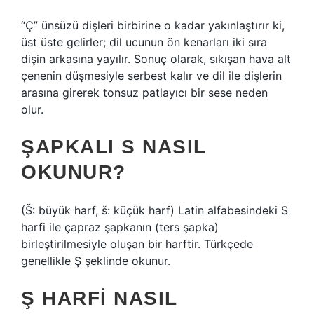
“Ç” ünsüzü dişleri birbirine o kadar yakınlaştırır ki,
üst üste gelirler; dil ucunun ön kenarları iki sıra
dişin arkasına yayılır. Sonuç olarak, sıkışan hava alt
çenenin düşmesiyle serbest kalır ve dil ile dişlerin
arasına girerek tonsuz patlayıcı bir sese neden
olur.
ŞAPKALI S NASIL
OKUNUR?
(Š: büyük harf, š: küçük harf) Latin alfabesindeki S
harfi ile çapraz şapkanın (ters şapka)
birleştirilmesiyle oluşan bir harftir. Türkçede
genellikle Ş şeklinde okunur.
Ş HARFI NASIL