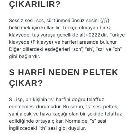
ÇIKARILIR?
Sessiz sesli ses, sürtünmeli ünsüz sesini (/ʃ/)
belirtmek için kullanılır. Türkçe olmayan bir Q
klavyede, tuş vuruşu genellikle alt+0222’dir. Türkçe
klavyede (F klavye)
ve
harfleri arasında bulunur.
Diğer dillerdeki eşdeğerleri “sch”, “sh”, “sz” ve “ch”
gibi bağlardır.
S HARFI NEDEN PELTEK
ÇIKAR?
S Lisp, bir kişinin “s” harfini doğru telaffuz
edememesi durumudur. Bu sorun, “s” sesi peltek,
yani alçak ve hava kaçağı olan bir şekilde telaffuz
edildiğinde ortaya çıkar. Normalde, “s” sesi
İngilizcedeki “th” sesi gibi duyulur.