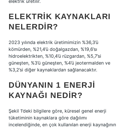
elektrik üretilir.
ELEKTRIK KAYNAKLARI
NELERDIR?
2023 yılında elektrik üretimimizin %36,3’ü
kömürden, %21,4’ü doğalgazdan, %19,6’sı
hidroelektrikten, %10,4’ü rüzgardan, %5,7’si
güneşten, %3’ü güneşten, %4’ü jeotermalden ve
%3,2’si diğer kaynaklardan sağlanacaktır.
DÜNYANIN 1 ENERJI
KAYNAĞI NEDIR?
Şekil 1’deki bilgilere göre, küresel genel enerji
tüketiminin kaynaklara göre dağılımı
incelendiğinde, en çok kullanılan enerji kaynağının