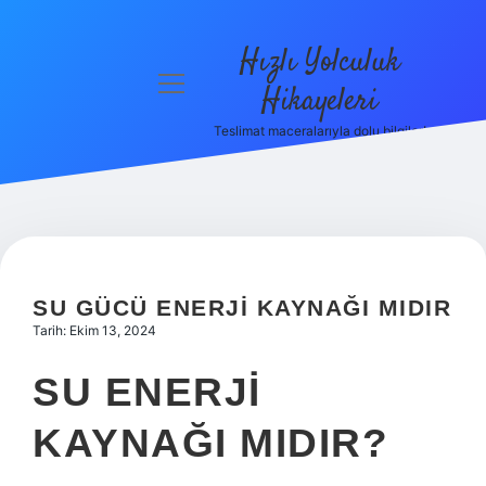
Hızlı Yolculuk
menüyü
Hikayeleri
aç
Teslimat maceralarıyla dolu bilgiler!
Anasayfa
Gizlilik
Politikası
Yasal Uyarı
SU GÜCÜ ENERJI KAYNAĞI MIDIR
Hakkımızda
Tarih: Ekim 13, 2024
SU ENERJI
KAYNAĞI MIDIR?