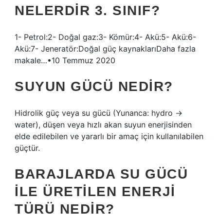
NELERDIR 3. SINIF?
1- Petrol:2- Doğal gaz:3- Kömür:4- Akü:5- Akü:6-
Akü:7- Jeneratör:Doğal güç kaynaklarıDaha fazla
makale…•10 Temmuz 2020
SUYUN GÜCÜ NEDIR?
Hidrolik güç veya su gücü (Yunanca: hydro →
water), düşen veya hızlı akan suyun enerjisinden
elde edilebilen ve yararlı bir amaç için kullanılabilen
güçtür.
BARAJLARDA SU GÜCÜ
ILE ÜRETILEN ENERJI
TÜRÜ NEDIR?