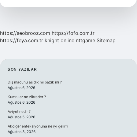
Parke
Taşı
Kaç
M2
https://seobrooz.com
https://fofo.com.tr
https://feya.com.tr
knight online
nttgame
Sitemap
SIDEBAR
SON YAZILAR
Diş macunu asidik mi bazik mi ?
Ağustos 6, 2026
Kumrular ne zikreder ?
Ağustos 6, 2026
Aviyet nedir ?
Ağustos 5, 2026
Akciğer enfeksiyonuna ne iyi gelir ?
Ağustos 3, 2026