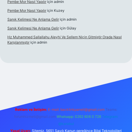
Pembe Mor Nasıl Yapılır
için
admin
Pembe Mor Nasıl Yapılır
için
Kuzey
Sanık Kelimesi Ne Anlama Gelir
için
admin
Sanık Kelimesi Ne Anlama Gelir
için
Gülay
Hz Muhammed Sallallahu Aleyhi Ve Sellem Niçin Gitmiştir Orada Nasıl
Karşılanmıştır
için
admin
iş
betexper.xyz
Reklam ve İletişim:
E-mail:
backlinkpaneli@gmail.com
Teams:
forumhizmeti@gmail.com
Whatsapp: 0262 606 0 726
Telegram:
@karabul
Yasal Uyarı:
Sitemiz, 5651 Sayılı Kanun gereğince Bilgi Teknolojileri