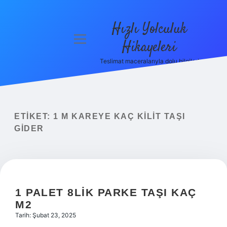
Hızlı Yolculuk
menüyü
Hikayeleri
aç
Teslimat maceralarıyla dolu bilgiler!
Anasayfa
Gizlilik
Politikası
ETIKET:
1 M KAREYE KAÇ KILIT TAŞI
Yasal Uyarı
GIDER
Hakkımızda
1 PALET 8LIK PARKE TAŞI KAÇ
M2
Tarih: Şubat 23, 2025