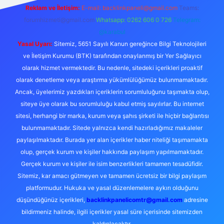
Reklam ve İletişim:
E-mail:
backlinkpaneli@gmail.com
Teams:
forumhizmeti@gmail.com
Whatsapp: 0262 606 0 726
Telegram:
@karabul
Yasal Uyarı:
Sitemiz, 5651 Sayılı Kanun gereğince Bilgi Teknolojileri
ve İletişim Kurumu (BTK) tarafından onaylanmış bir Yer Sağlayıcı
olarak hizmet vermektedir. Bu nedenle, sitedeki içerikleri proaktif
olarak denetleme veya araştırma yükümlülüğümüz bulunmamaktadır.
Ancak, üyelerimiz yazdıkları içeriklerin sorumluluğunu taşımakta olup,
siteye üye olarak bu sorumluluğu kabul etmiş sayılırlar. Bu internet
sitesi, herhangi bir marka, kurum veya şahıs şirketi ile hiçbir bağlantısı
bulunmamaktadır. Sitede yalnızca kendi hazırladığımız makaleler
paylaşılmaktadır. Burada yer alan içerikler haber niteliği taşımamakta
olup, gerçek kurum ve kişiler hakkında paylaşım yapılmamaktadır.
Gerçek kurum ve kişiler ile isim benzerlikleri tamamen tesadüfidir.
Sitemiz, kar amacı gütmeyen ve tamamen ücretsiz bir bilgi paylaşım
platformudur. Hukuka ve yasal düzenlemelere aykırı olduğunu
düşündüğünüz içerikleri,
backlinkpanelicomtr@gmail.com
adresine
bildirmeniz halinde, ilgili içerikler yasal süre içerisinde sitemizden
kaldırılacaktır.