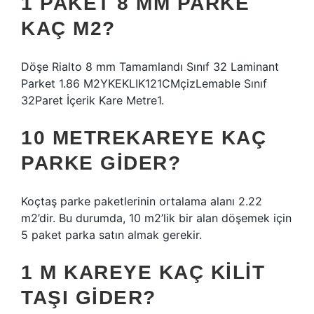
1 PAKET 8 MM PARKE
KAÇ M2?
Döşe Rialto 8 mm Tamamlandı Sınıf 32 Laminant
Parket 1.86 M2YKEKLIK121CMçizLemable Sınıf
32Paret İçerik Kare Metre1.
10 METREKAREYE KAÇ
PARKE GIDER?
Koçtaş parke paketlerinin ortalama alanı 2.22
m2’dir. Bu durumda, 10 m2’lik bir alan döşemek için
5 paket parka satın almak gerekir.
1 M KAREYE KAÇ KILIT
TAŞI GIDER?