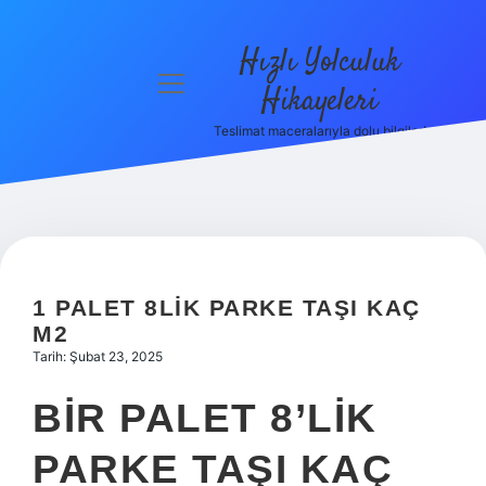
Hızlı Yolculuk
menüyü
Hikayeleri
aç
Teslimat maceralarıyla dolu bilgiler!
Anasayfa
Gizlilik
Politikası
Yasal Uyarı
1 PALET 8LIK PARKE TAŞI KAÇ
Hakkımızda
M2
Tarih: Şubat 23, 2025
BIR PALET 8’LIK
PARKE TAŞI KAÇ