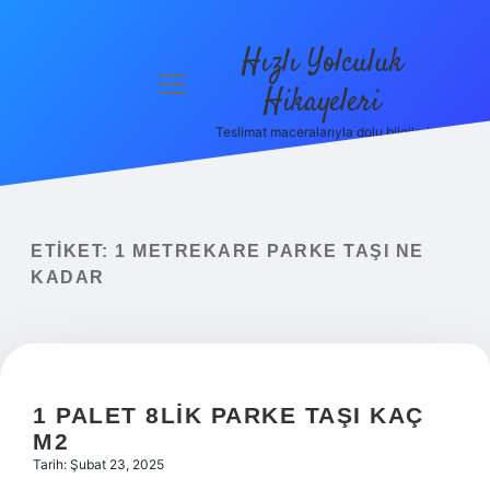
Hızlı Yolculuk
menüyü
Hikayeleri
aç
Teslimat maceralarıyla dolu bilgiler!
Anasayfa
Gizlilik
Politikası
ETIKET:
1 METREKARE PARKE TAŞI NE
Yasal Uyarı
KADAR
Hakkımızda
1 PALET 8LIK PARKE TAŞI KAÇ
M2
Tarih: Şubat 23, 2025