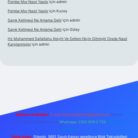
Pembe Mor Nasıl Yapılır
için
admin
Pembe Mor Nasıl Yapılır
için
Kuzey
Sanık Kelimesi Ne Anlama Gelir
için
admin
Sanık Kelimesi Ne Anlama Gelir
için
Gülay
Hz Muhammed Sallallahu Aleyhi Ve Sellem Niçin Gitmiştir Orada Nasıl
Karşılanmıştır
için
admin
iş
betexper.xyz
Reklam ve İletişim:
E-mail:
backlinkpaneli@gmail.com
Teams:
forumhizmeti@gmail.com
Whatsapp: 0262 606 0 726
Telegram:
@karabul
Yasal Uyarı:
Sitemiz, 5651 Sayılı Kanun gereğince Bilgi Teknolojileri