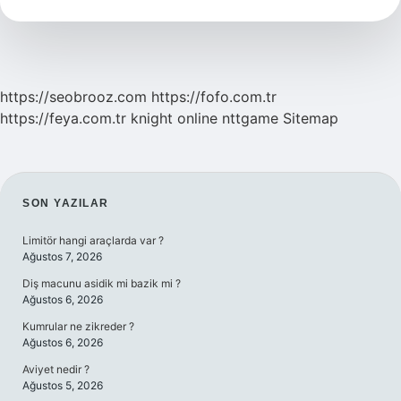
Parke
Taşı
Kaç
M2
https://seobrooz.com
https://fofo.com.tr
https://feya.com.tr
knight online
nttgame
Sitemap
SIDEBAR
SON YAZILAR
Limitör hangi araçlarda var ?
Ağustos 7, 2026
Diş macunu asidik mi bazik mi ?
Ağustos 6, 2026
Kumrular ne zikreder ?
Ağustos 6, 2026
Aviyet nedir ?
Ağustos 5, 2026