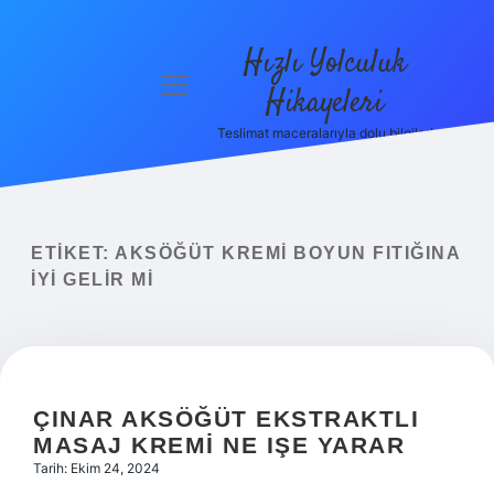
Hızlı Yolculuk
menüyü
Hikayeleri
aç
Teslimat maceralarıyla dolu bilgiler!
Anasayfa
Gizlilik
Politikası
ETIKET:
AKSÖĞÜT KREMI BOYUN FITIĞINA
Yasal Uyarı
IYI GELIR MI
Hakkımızda
ÇINAR AKSÖĞÜT EKSTRAKTLI
MASAJ KREMI NE IŞE YARAR
Tarih: Ekim 24, 2024