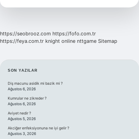
Masaj
Kremi
Ne
Işe
Yarar
https://seobrooz.com
https://fofo.com.tr
https://feya.com.tr
knight online
nttgame
Sitemap
SIDEBAR
SON YAZILAR
Diş macunu asidik mi bazik mi ?
Ağustos 6, 2026
Kumrular ne zikreder ?
Ağustos 6, 2026
Aviyet nedir ?
Ağustos 5, 2026
Akciğer enfeksiyonuna ne iyi gelir ?
Ağustos 3, 2026