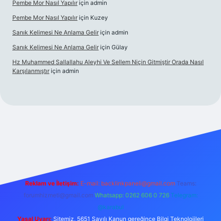
Pembe Mor Nasıl Yapılır
için
admin
Pembe Mor Nasıl Yapılır
için
Kuzey
Sanık Kelimesi Ne Anlama Gelir
için
admin
Sanık Kelimesi Ne Anlama Gelir
için
Gülay
Hz Muhammed Sallallahu Aleyhi Ve Sellem Niçin Gitmiştir Orada Nasıl
Karşılanmıştır
için
admin
riş
betexper.xyz
Reklam ve İletişim:
E-mail:
backlinkpaneli@gmail.com
Teams:
forumhizmeti@gmail.com
Whatsapp: 0262 606 0 726
Telegram:
@karabul
Yasal Uyarı:
Sitemiz, 5651 Sayılı Kanun gereğince Bilgi Teknolojileri