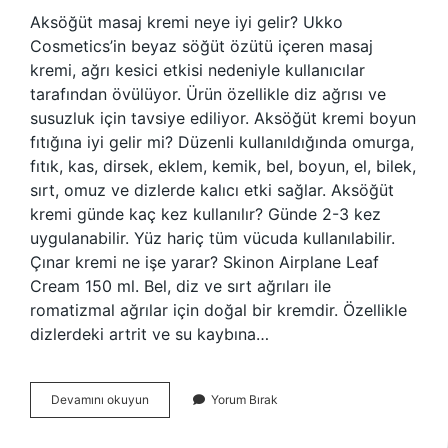
Aksöğüt masaj kremi neye iyi gelir? Ukko
Cosmetics’in beyaz söğüt özütü içeren masaj
kremi, ağrı kesici etkisi nedeniyle kullanıcılar
tarafından övülüyor. Ürün özellikle diz ağrısı ve
susuzluk için tavsiye ediliyor. Aksöğüt kremi boyun
fıtığına iyi gelir mi? Düzenli kullanıldığında omurga,
fıtık, kas, dirsek, eklem, kemik, bel, boyun, el, bilek,
sırt, omuz ve dizlerde kalıcı etki sağlar. Aksöğüt
kremi günde kaç kez kullanılır? Günde 2-3 kez
uygulanabilir. Yüz hariç tüm vücuda kullanılabilir.
Çınar kremi ne işe yarar? Skinon Airplane Leaf
Cream 150 ml. Bel, diz ve sırt ağrıları ile
romatizmal ağrılar için doğal bir kremdir. Özellikle
dizlerdeki artrit ve su kaybına…
Çınar
Devamını okuyun
Yorum Bırak
Aksöğüt
Ekstraktlı