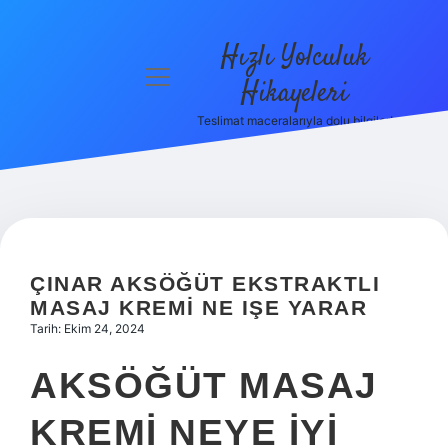
Hızlı Yolculuk
menüyü
Hikayeleri
aç
Teslimat maceralarıyla dolu bilgiler!
Anasayfa
Gizlilik
Politikası
Yasal Uyarı
ÇINAR AKSÖĞÜT EKSTRAKTLI
Hakkımızda
MASAJ KREMI NE IŞE YARAR
Tarih: Ekim 24, 2024
AKSÖĞÜT MASAJ
KREMI NEYE IYI