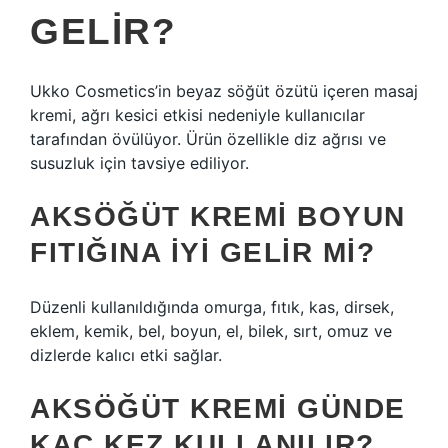
GELIR?
Ukko Cosmetics’in beyaz söğüt özütü içeren masaj
kremi, ağrı kesici etkisi nedeniyle kullanıcılar
tarafından övülüyor. Ürün özellikle diz ağrısı ve
susuzluk için tavsiye ediliyor.
AKSÖĞÜT KREMI BOYUN
FITIĞINA IYI GELIR MI?
Düzenli kullanıldığında omurga, fıtık, kas, dirsek,
eklem, kemik, bel, boyun, el, bilek, sırt, omuz ve
dizlerde kalıcı etki sağlar.
AKSÖĞÜT KREMI GÜNDE
KAÇ KEZ KULLANILIR?