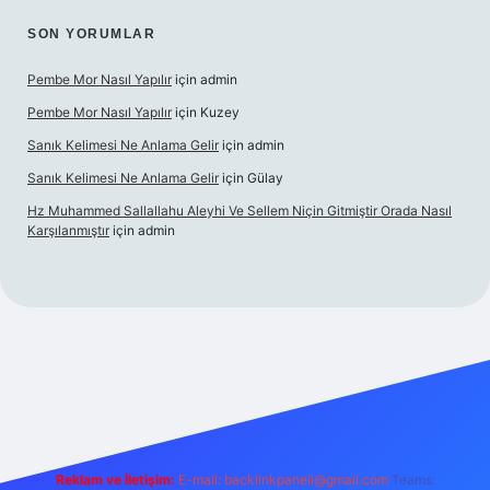
SON YORUMLAR
Pembe Mor Nasıl Yapılır
için
admin
Pembe Mor Nasıl Yapılır
için
Kuzey
Sanık Kelimesi Ne Anlama Gelir
için
admin
Sanık Kelimesi Ne Anlama Gelir
için
Gülay
Hz Muhammed Sallallahu Aleyhi Ve Sellem Niçin Gitmiştir Orada Nasıl
Karşılanmıştır
için
admin
xyz
Reklam ve İletişim:
E-mail:
backlinkpaneli@gmail.com
Teams: