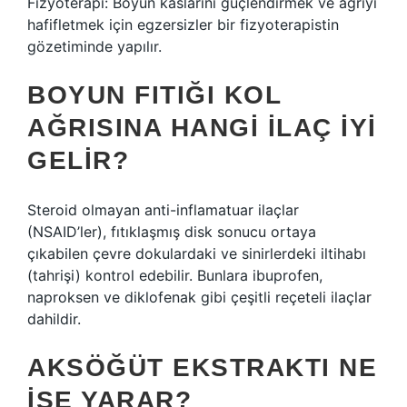
Fizyoterapi: Boyun kaslarını güçlendirmek ve ağrıyı
hafifletmek için egzersizler bir fizyoterapistin
gözetiminde yapılır.
BOYUN FITIĞI KOL
AĞRISINA HANGI ILAÇ IYI
GELIR?
Steroid olmayan anti-inflamatuar ilaçlar
(NSAID’ler), fıtıklaşmış disk sonucu ortaya
çıkabilen çevre dokulardaki ve sinirlerdeki iltihabı
(tahrişi) kontrol edebilir. Bunlara ibuprofen,
naproksen ve diklofenak gibi çeşitli reçeteli ilaçlar
dahildir.
AKSÖĞÜT EKSTRAKTI NE
IŞE YARAR?