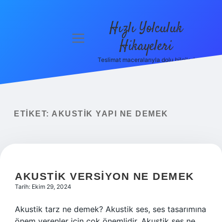
Hızlı Yolculuk
menüyü
Hikayeleri
aç
Teslimat maceralarıyla dolu bilgiler!
Anasayfa
Gizlilik
Politikası
ETIKET:
AKUSTIK YAPI NE DEMEK
Yasal Uyarı
Hakkımızda
AKUSTIK VERSIYON NE DEMEK
Tarih: Ekim 29, 2024
Akustik tarz ne demek? Akustik ses, ses tasarımına
önem verenler için çok önemlidir. Akustik ses ne