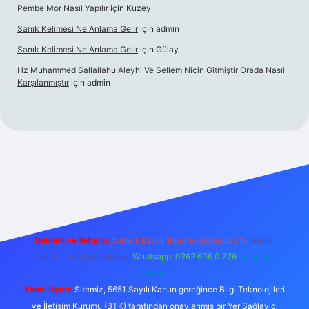
Pembe Mor Nasıl Yapılır
için
Kuzey
Sanık Kelimesi Ne Anlama Gelir
için
admin
Sanık Kelimesi Ne Anlama Gelir
için
Gülay
Hz Muhammed Sallallahu Aleyhi Ve Sellem Niçin Gitmiştir Orada Nasıl
Karşılanmıştır
için
admin
iş
betexper.xyz
Reklam ve İletişim:
E-mail:
backlinkpaneli@gmail.com
Teams:
forumhizmeti@gmail.com
Whatsapp: 0262 606 0 726
Telegram:
@karabul
Yasal Uyarı:
Sitemiz, 5651 Sayılı Kanun gereğince Bilgi Teknolojileri
ve İletişim Kurumu (BTK) tarafından onaylanmış bir Yer Sağlayıcı