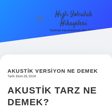
Hızlı Yolculuk
menüyü
Hikayeleri
aç
Teslimat maceralarıyla dolu bilgiler!
Anasayfa
Gizlilik
Politikası
Yasal Uyarı
AKUSTIK VERSIYON NE DEMEK
Hakkımızda
Tarih: Ekim 29, 2024
AKUSTIK TARZ NE
DEMEK?