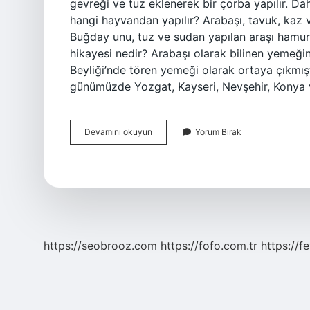
gevreği ve tuz eklenerek bir çorba yapılır. Dah
hangi hayvandan yapılır? Arabaşı, tavuk, kaz ve
Buğday unu, tuz ve sudan yapılan araşı hamuru
hikayesi nedir? Arabaşı olarak bilinen yemeğin 
Beyliği’nde tören yemeği olarak ortaya çıkmışt
günümüzde Yozgat, Kayseri, Nevşehir, Konya 
Arabaşı
Devamını okuyun
Yorum Bırak
Çorbası
Icinde
Ne
Var
https://seobrooz.com
https://fofo.com.tr
https://f