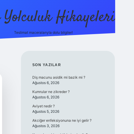
ı Yolculuk Hikayeleri
Teslimat maceralarıyla dolu bilgiler!
betci güncel giriş
betexpe
SIDEBAR
SON YAZILAR
Diş macunu asidik mi bazik mi ?
Ağustos 6, 2026
Kumrular ne zikreder ?
Ağustos 6, 2026
Aviyet nedir ?
Ağustos 5, 2026
Akciğer enfeksiyonuna ne iyi gelir ?
Ağustos 3, 2026