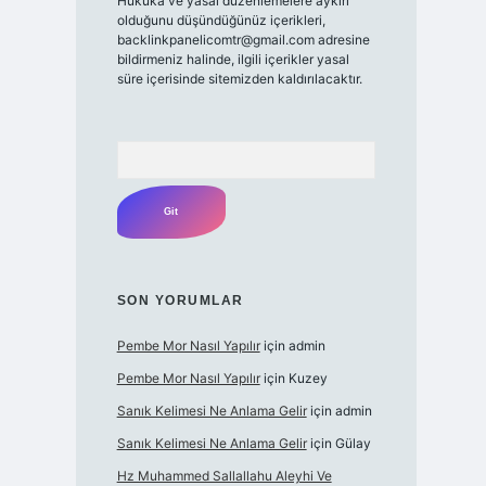
Hukuka ve yasal düzenlemelere aykırı
olduğunu düşündüğünüz içerikleri,
backlinkpanelicomtr@gmail.com
adresine
bildirmeniz halinde, ilgili içerikler yasal
süre içerisinde sitemizden kaldırılacaktır.
Arama
SON YORUMLAR
Pembe Mor Nasıl Yapılır
için
admin
Pembe Mor Nasıl Yapılır
için
Kuzey
Sanık Kelimesi Ne Anlama Gelir
için
admin
Sanık Kelimesi Ne Anlama Gelir
için
Gülay
Hz Muhammed Sallallahu Aleyhi Ve