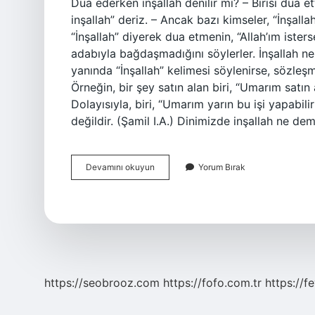
Dua ederken inşallah denilir mi? – Birisi dua e
inşallah” deriz. – Ancak bazı kimseler, “İnşal
“İnşallah” diyerek dua etmenin, “Allah’ım ist
adabıyla bağdaşmadığını söylerler. İnşallah n
yanında “İnşallah” kelimesi söylenirse, sözleş
Örneğin, bir şey satın alan biri, “Umarım satın
Dolayısıyla, biri, “Umarım yarın bu işi yapab
değildir. (Şamil I.A.) Dinimizde inşallah ne d
Dua
Devamını okuyun
Yorum Bırak
Ederken
Neden
Inşallah
Denmez
https://seobrooz.com
https://fofo.com.tr
https://f