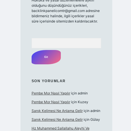
Hukuka ve yasal düzenlemelere aykırı
olduğunu düşündüğünüz içerikleri,
backlinkpanelicomtr@gmail.com
adresine
bildirmeniz halinde, ilgili içerikler yasal
süre içerisinde sitemizden kaldırılacaktır.
Arama
SON YORUMLAR
Pembe Mor Nasıl Yapılır
için
admin
Pembe Mor Nasıl Yapılır
için
Kuzey
Sanık Kelimesi Ne Anlama Gelir
için
admin
Sanık Kelimesi Ne Anlama Gelir
için
Gülay
Hz Muhammed Sallallahu Aleyhi Ve