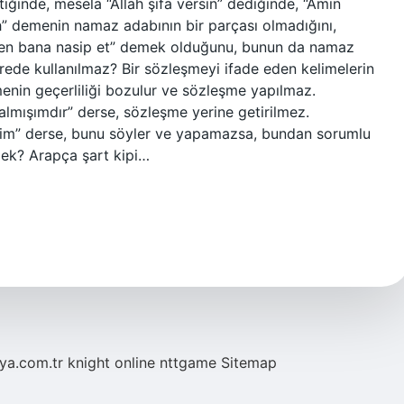
ttiğinde, mesela “Allah şifa versin” dediğinde, “Âmin
lah” demenin namaz adabının bir parçası olmadığını,
ersen bana nasip et” demek olduğunu, bunun da namaz
erede kullanılmaz? Bir sözleşmeyi ifade eden kelimelerin
menin geçerliliği bozulur ve sözleşme yapılmaz.
 almışımdır” derse, sözleşme yerine getirilmez.
ilirim” derse, bunu söyler ve yapamazsa, bundan sorumlu
emek? Arapça şart kipi…
eya.com.tr
knight online
nttgame
Sitemap