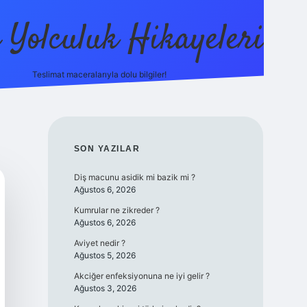
ı Yolculuk Hikayeleri
Teslimat maceralarıyla dolu bilgiler!
betci güncel giriş
betexpe
SIDEBAR
SON YAZILAR
Diş macunu asidik mi bazik mi ?
Ağustos 6, 2026
Kumrular ne zikreder ?
Ağustos 6, 2026
Aviyet nedir ?
Ağustos 5, 2026
Akciğer enfeksiyonuna ne iyi gelir ?
Ağustos 3, 2026