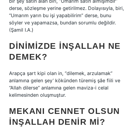
bir şey satın alan biri, “Umarım satın almışımdır”
derse, sözleşme yerine getirilmez. Dolayısıyla, biri,
“Umarım yarın bu işi yapabilirim” derse, bunu
söyler ve yapamazsa, bundan sorumlu değildir.
(Şamil I.A.)
DINIMIZDE INŞALLAH NE
DEMEK?
Arapça şart kipi olan in, “dilemek, arzulamak”
anlamına gelen şey’ kökünden türemiş şâe fiili ve
“Allah dilerse” anlamına gelen maviza-i celal
kelimesinden oluşmuştur.
MEKANI CENNET OLSUN
INŞALLAH DENIR MI?