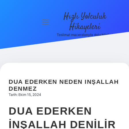
Hızlı Yolculuk
menüyü
Hikayeleri
aç
Teslimat maceralarıyla dolu bilgiler!
Anasayfa
Gizlilik
Politikası
Yasal Uyarı
DUA EDERKEN NEDEN INŞALLAH
Hakkımızda
DENMEZ
Tarih: Ekim 15, 2024
DUA EDERKEN
INŞALLAH DENILIR