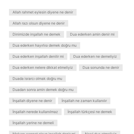
Allah rahmet eylesin diyene ne denir
Allah razı olsun diyene ne denir
Dinimizde inşallah ne demek
Dua ederken amin denir mi
Dua ederken hayırlısı demek doğru mu
Dua ederken inşallah denilir mi
Dua ederken ne demeliyiz
Dua ederken nelere dikkat etmeliyiz
Dua sonunda ne denir
Duada israrcı olmak doğru mu
Duadan sonra amin demek doğru mu
İnşallah diyene ne denir
İnşallah ne zaman kullanılır
İnşallah nerede kullanılmaz
İnşallah türkçesi ne demek
İnşallah yerine ne demeli
Mekanı cennet olsun inşallah denir mi
Nasıl dua etmeliyiz