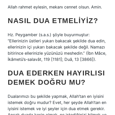
Allah rahmet eylesin, mekanı cennet olsun. Amin.
NASIL DUA ETMELIYIZ?
Hz. Peygamber (s.a.s.) şöyle buyurmuştur:
“Ellerinizin üstleri yukarı bakacak şekilde dua edin,
ellerinizin içi yukarı bakacak şekilde değil. Namazı
bitirince ellerinizle yüzünüzü meshedin.” (İbn Mâce,
İkâmetü’s-salavât, 119 [1181]; Duâ, 13 [3866]).
DUA EDERKEN HAYIRLISI
DEMEK DOĞRU MU?
Dualarımızı bu şekilde yapmak, Allah’tan en iyisini
istemek doğru mudur? Evet, her şeyde Allah’tan en
iyisini istemek ve iyi şeyler için dua etmek gerekir.
Ancak duada kesin olmak, ne istediğinizi bilmek ve