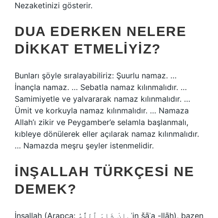
Nezaketinizi gösterir.
DUA EDERKEN NELERE
DIKKAT ETMELIYIZ?
Bunları şöyle sıralayabiliriz: Şuurlu namaz. …
İnançla namaz. … Sebatla namaz kılınmalıdır. …
Samimiyetle ve yalvararak namaz kılınmalıdır. …
Ümit ve korkuyla namaz kılınmalıdır. … Namaza
Allah’ı zikir ve Peygamber’e selamla başlanmalı,
kıbleye dönülerek eller açılarak namaz kılınmalıdır.
… Namazda meşru şeyler istenmelidir.
İNŞALLAH TÜRKÇESI NE
DEMEK?
İnşallah (Arapça: إِنْ شَاءَ ٱللَّٰهُ, ʾin šāʾa -llāh), bazen