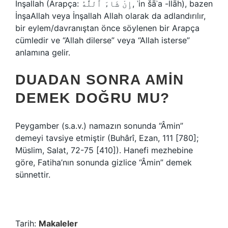
İnşallah (Arapça: إِنْ شَاءَ ٱللَّٰهُ, ʾin šāʾa -llāh), bazen
İnşaAllah veya İnşallah Allah olarak da adlandırılır,
bir eylem/davranıştan önce söylenen bir Arapça
cümledir ve “Allah dilerse” veya “Allah isterse”
anlamına gelir.
DUADAN SONRA AMIN
DEMEK DOĞRU MU?
Peygamber (s.a.v.) namazın sonunda “Âmin”
demeyi tavsiye etmiştir (Buhârî, Ezan, 111 [780];
Müslim, Salat, 72-75 [410]). Hanefi mezhebine
göre, Fatiha’nın sonunda gizlice “Âmin” demek
sünnettir.
Tarih:
Makaleler