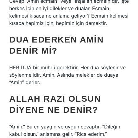
Cevap “Amin ecmain” veya “İnşallah ecmain”dir. İşte
herkes için en iyi dilekler ve dualar. Ecmain
kelimesi kısaca ne anlama geliyor? Ecmain kelimesi
kısaca hepimiz için, hepimiz için demektir.
DUA EDERKEN AMIN
DENIR MI?
HER DUA bir mührü gerektirir. Her dua söylenir ve
söylenmelidir. Amin. Aslında melekler de duaya
“Amin” derler.
ALLAH RAZI OLSUN
DIYENE NE DENIR?
“Amin.” Bu en yaygın ve uygun cevaptır. “Dileğin
kabul olsun.” anlamına gelir. “Rica ederim.”