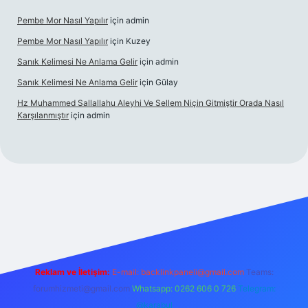
Pembe Mor Nasıl Yapılır
için
admin
Pembe Mor Nasıl Yapılır
için
Kuzey
Sanık Kelimesi Ne Anlama Gelir
için
admin
Sanık Kelimesi Ne Anlama Gelir
için
Gülay
Hz Muhammed Sallallahu Aleyhi Ve Sellem Niçin Gitmiştir Orada Nasıl
Karşılanmıştır
için
admin
iş
betexper.xyz
Reklam ve İletişim:
E-mail:
backlinkpaneli@gmail.com
Teams:
forumhizmeti@gmail.com
Whatsapp: 0262 606 0 726
Telegram:
@karabul