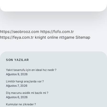
Anketör
Ne
Iş
Yapar
https://seobrooz.com
https://fofo.com.tr
https://feya.com.tr
knight online
nttgame
Sitemap
SIDEBAR
SON YAZILAR
Yakıt tasarrufu için en ideal hız nedir ?
Ağustos 9, 2026
Limitör hangi araçlarda var ?
Ağustos 7, 2026
Diş macunu asidik mi bazik mi ?
Ağustos 6, 2026
Kumrular ne zikreder ?