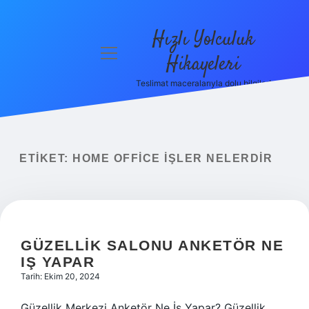
Hızlı Yolculuk
menüyü
Hikayeleri
aç
Teslimat maceralarıyla dolu bilgiler!
Anasayfa
Gizlilik
Politikası
ETIKET:
HOME OFFICE IŞLER NELERDIR
Yasal Uyarı
Hakkımızda
GÜZELLIK SALONU ANKETÖR NE
IŞ YAPAR
Tarih: Ekim 20, 2024
Güzellik Merkezi Anketör Ne İş Yapar? Güzellik