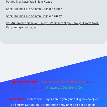
Pembe Mor Nasıl Yapılır
için
Kuzey
Sanık Kelimesi Ne Anlama Gelir
için
admin
Sanık Kelimesi Ne Anlama Gelir
için
Gülay
Hz Muhammed Sallallahu Aleyhi Ve Sellem Niçin Gitmiştir Orada Nasıl
Karşılanmıştır
için
admin
xyz
Reklam ve İletişim:
E-mail:
backlinkpaneli@gmail.com
Teams:
forumhizmeti@gmail.com
Whatsapp: 0262 606 0 726
Telegram:
@karabul
Yasal Uyarı:
Sitemiz, 5651 Sayılı Kanun gereğince Bilgi Teknolojileri
ve İletişim Kurumu (BTK) tarafından onaylanmış bir Yer Sağlayıcı