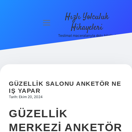
Hızlı Yolculuk
menüyü
Hikayeleri
aç
Teslimat maceralarıyla dolu bilgiler!
Anasayfa
Gizlilik
Politikası
Yasal Uyarı
GÜZELLIK SALONU ANKETÖR NE
Hakkımızda
IŞ YAPAR
Tarih: Ekim 20, 2024
GÜZELLIK
MERKEZI ANKETÖR