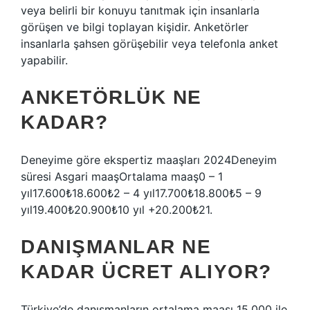
veya belirli bir konuyu tanıtmak için insanlarla
görüşen ve bilgi toplayan kişidir. Anketörler
insanlarla şahsen görüşebilir veya telefonla anket
yapabilir.
ANKETÖRLÜK NE
KADAR?
Deneyime göre ekspertiz maaşları 2024Deneyim
süresi Asgari maaşOrtalama maaş0 – 1
yıl17.600₺18.600₺2 – 4 yıl17.700₺18.800₺5 – 9
yıl19.400₺20.900₺10 yıl +20.200₺21.
DANIŞMANLAR NE
KADAR ÜCRET ALIYOR?
Türkiye’de danışmanların ortalama maaşı 15.000 ile