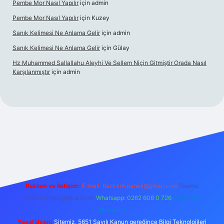
Pembe Mor Nasıl Yapılır
için
admin
Pembe Mor Nasıl Yapılır
için
Kuzey
Sanık Kelimesi Ne Anlama Gelir
için
admin
Sanık Kelimesi Ne Anlama Gelir
için
Gülay
Hz Muhammed Sallallahu Aleyhi Ve Sellem Niçin Gitmiştir Orada Nasıl
Karşılanmıştır
için
admin
iş
betexper.xyz
Reklam ve İletişim:
E-mail:
backlinkpaneli@gmail.com
Teams:
forumhizmeti@gmail.com
Whatsapp: 0262 606 0 726
Telegram:
@karabul
Yasal Uyarı:
Sitemiz, 5651 Sayılı Kanun gereğince Bilgi Teknolojileri