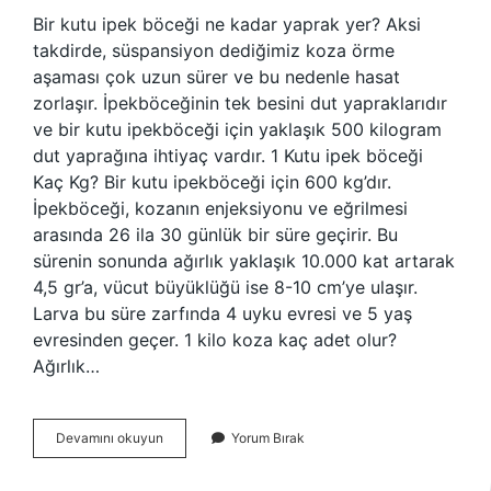
Bir kutu ipek böceği ne kadar yaprak yer? Aksi
takdirde, süspansiyon dediğimiz koza örme
aşaması çok uzun sürer ve bu nedenle hasat
zorlaşır. İpekböceğinin tek besini dut yapraklarıdır
ve bir kutu ipekböceği için yaklaşık 500 kilogram
dut yaprağına ihtiyaç vardır. 1 Kutu ipek böceği
Kaç Kg? Bir kutu ipekböceği için 600 kg’dır.
İpekböceği, kozanın enjeksiyonu ve eğrilmesi
arasında 26 ila 30 günlük bir süre geçirir. Bu
sürenin sonunda ağırlık yaklaşık 10.000 kat artarak
4,5 gr’a, vücut büyüklüğü ise 8-10 cm’ye ulaşır.
Larva bu süre zarfında 4 uyku evresi ve 5 yaş
evresinden geçer. 1 kilo koza kaç adet olur?
Ağırlık…
1
Devamını okuyun
Yorum Bırak
Kutu
Ipek