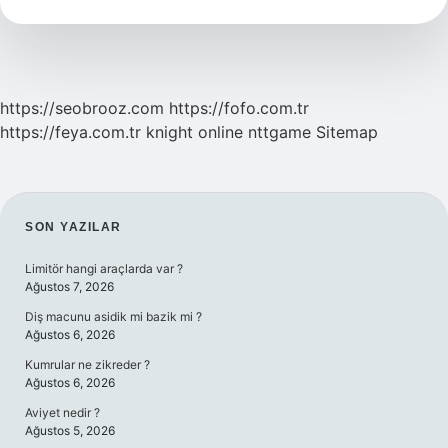
Böceği
Kaç
Kilo
Yaprak
Yer
https://seobrooz.com
https://fofo.com.tr
https://feya.com.tr
knight online
nttgame
Sitemap
SIDEBAR
SON YAZILAR
Limitör hangi araçlarda var ?
Ağustos 7, 2026
Diş macunu asidik mi bazik mi ?
Ağustos 6, 2026
Kumrular ne zikreder ?
Ağustos 6, 2026
Aviyet nedir ?
Ağustos 5, 2026