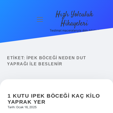
Hızlı Yolculuk
menüyü
Hikayeleri
aç
Teslimat maceralarıyla dolu bilgiler!
Anasayfa
Gizlilik
Politikası
ETIKET:
İPEK BÖCEĞI NEDEN DUT
Yasal Uyarı
YAPRAĞI ILE BESLENIR
Hakkımızda
1 KUTU IPEK BÖCEĞI KAÇ KILO
YAPRAK YER
Tarih: Ocak 16, 2025