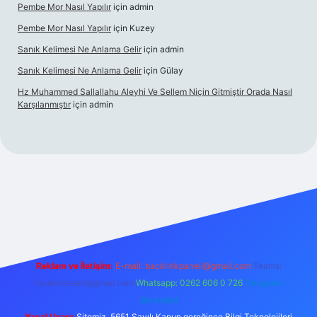
Pembe Mor Nasıl Yapılır
için
admin
Pembe Mor Nasıl Yapılır
için
Kuzey
Sanık Kelimesi Ne Anlama Gelir
için
admin
Sanık Kelimesi Ne Anlama Gelir
için
Gülay
Hz Muhammed Sallallahu Aleyhi Ve Sellem Niçin Gitmiştir Orada Nasıl
Karşılanmıştır
için
admin
xyz
Reklam ve İletişim:
E-mail:
backlinkpaneli@gmail.com
Teams:
forumhizmeti@gmail.com
Whatsapp: 0262 606 0 726
Telegram:
@karabul
Yasal Uyarı:
Sitemiz, 5651 Sayılı Kanun gereğince Bilgi Teknolojileri