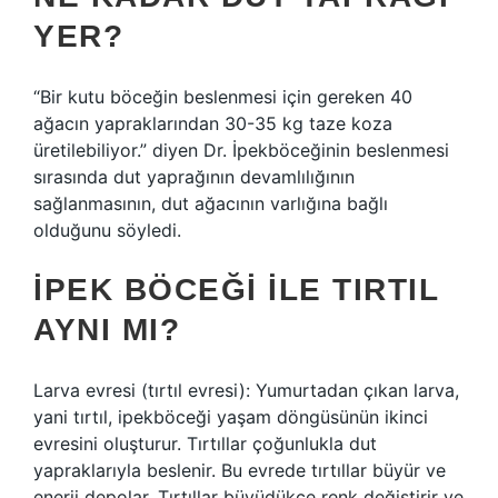
YER?
“Bir kutu böceğin beslenmesi için gereken 40
ağacın yapraklarından 30-35 kg taze koza
üretilebiliyor.” diyen Dr. İpekböceğinin beslenmesi
sırasında dut yaprağının devamlılığının
sağlanmasının, dut ağacının varlığına bağlı
olduğunu söyledi.
İPEK BÖCEĞI ILE TIRTIL
AYNI MI?
Larva evresi (tırtıl evresi): Yumurtadan çıkan larva,
yani tırtıl, ipekböceği yaşam döngüsünün ikinci
evresini oluşturur. Tırtıllar çoğunlukla dut
yapraklarıyla beslenir. Bu evrede tırtıllar büyür ve
enerji depolar. Tırtıllar büyüdükçe renk değiştirir ve