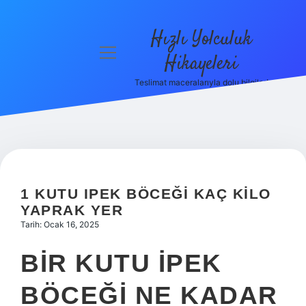
Hızlı Yolculuk
menüyü
Hikayeleri
aç
Teslimat maceralarıyla dolu bilgiler!
Anasayfa
Gizlilik
Politikası
Yasal Uyarı
1 KUTU IPEK BÖCEĞI KAÇ KILO
Hakkımızda
YAPRAK YER
Tarih: Ocak 16, 2025
BIR KUTU IPEK
BÖCEĞI NE KADAR