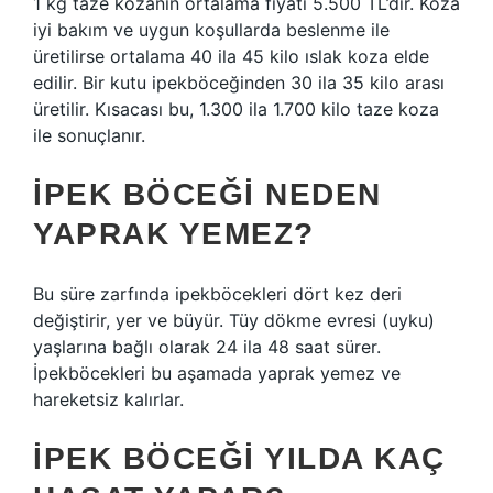
1 kg taze kozanın ortalama fiyatı 5.500 TL’dir. Koza
iyi bakım ve uygun koşullarda beslenme ile
üretilirse ortalama 40 ila 45 kilo ıslak koza elde
edilir. Bir kutu ipekböceğinden 30 ila 35 kilo arası
üretilir. Kısacası bu, 1.300 ila 1.700 kilo taze koza
ile sonuçlanır.
İPEK BÖCEĞI NEDEN
YAPRAK YEMEZ?
Bu süre zarfında ipekböcekleri dört kez deri
değiştirir, yer ve büyür. Tüy dökme evresi (uyku)
yaşlarına bağlı olarak 24 ila 48 saat sürer.
İpekböcekleri bu aşamada yaprak yemez ve
hareketsiz kalırlar.
İPEK BÖCEĞI YILDA KAÇ