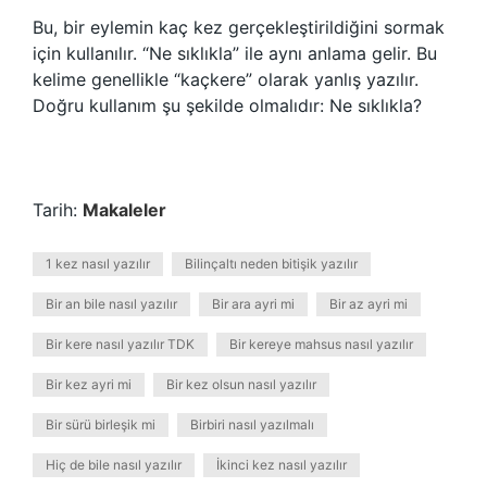
Bu, bir eylemin kaç kez gerçekleştirildiğini sormak
için kullanılır. “Ne sıklıkla” ile aynı anlama gelir. Bu
kelime genellikle “kaçkere” olarak yanlış yazılır.
Doğru kullanım şu şekilde olmalıdır: Ne sıklıkla?
Tarih:
Makaleler
1 kez nasıl yazılır
Bilinçaltı neden bitişik yazılır
Bir an bile nasıl yazılır
Bir ara ayri mi
Bir az ayri mi
Bir kere nasıl yazılır TDK
Bir kereye mahsus nasıl yazılır
Bir kez ayri mi
Bir kez olsun nasıl yazılır
Bir sürü birleşik mi
Birbiri nasıl yazılmalı
Hiç de bile nasıl yazılır
İkinci kez nasıl yazılır