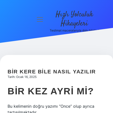
Hızlı Yolculuk
menüyü
Hikayeleri
aç
Teslimat maceralarıyla dolu bilgiler!
Anasayfa
Gizlilik
Politikası
Yasal Uyarı
BIR KERE BILE NASIL YAZILIR
Hakkımızda
Tarih: Ocak 16, 2025
BIR KEZ AYRI MI?
Bu kelimenin doğru yazımı “Once” olup ayrıca
tartışılmaktadır.