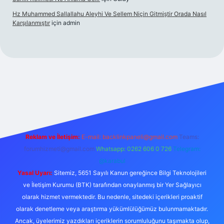
Hz Muhammed Sallallahu Aleyhi Ve Sellem Niçin Gitmiştir Orada Nasıl
Karşılanmıştır
için
admin
.xyz
Reklam ve İletişim:
E-mail:
backlinkpaneli@gmail.com
Teams:
forumhizmeti@gmail.com
Whatsapp: 0262 606 0 726
Telegram:
@karabul
Yasal Uyarı:
Sitemiz, 5651 Sayılı Kanun gereğince Bilgi Teknolojileri
ve İletişim Kurumu (BTK) tarafından onaylanmış bir Yer Sağlayıcı
olarak hizmet vermektedir. Bu nedenle, sitedeki içerikleri proaktif
olarak denetleme veya araştırma yükümlülüğümüz bulunmamaktadır.
Ancak, üyelerimiz yazdıkları içeriklerin sorumluluğunu taşımakta olup,