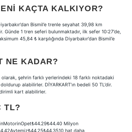
RENI KAÇTA KALKIYOR?
iyarbakır’dan Bismil’e trenle seyahat 39,98 km
 Günde 1 tren seferi bulunmaktadır, ilk sefer 10:27’de,
aksimum 45,84 ₺ karşılığında Diyarbakır’dan Bismil’e
T NE KADAR?
olarak, şehrin farklı yerlerindeki 18 farklı noktadaki
ldurup alabilirler. DİYARKART’ın bedeli 50 TL’dir.
rimli kart alabilirler.
 TL?
nzinMotorinOpet₺44.29₺44.40 Milyon
₺44.42Aytemiz₺44.25₺44.3510 hat daha