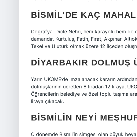
BISMIL’DE KAÇ MAHAL
Coğrafya. Dicle Nehri, hem karayolu hem de de
damarıdır. Kurtuluş, Fatih, Fırat, Akpınar, Alt
Tekel ve Ulutürk olmak üzere 12 ilçeden oluşm
DIYARBAKIR DOLMUŞ 
Yarın UKOME’de imzalanacak kararın ardından 
dolmuşlarının ücretleri 8 liradan 12 liraya, UK
Öğrencilerin belediye ve özel toplu taşıma araç
liraya çıkacak.
BISMILIN NEYI MEŞHU
O dönemde Bismil’in simgesi olan büyük beya