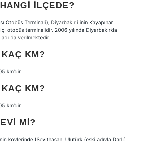
HANGI ILÇEDE?
sı Otobüs Terminali), Diyarbakır ilinin Kayapınar
içi otobüs terminalidir. 2006 yılında Diyarbakır’da
 adı da verilmektedir.
I KAÇ KM?
05 km’dir.
I KAÇ KM?
05 km’dir.
EVI MI?
sinin köylerinde (Seyithasan, Ulutürk (eski adıyla Darlı),