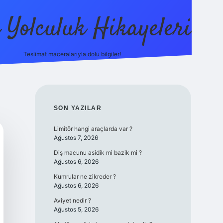
ı Yolculuk Hikayeleri
Teslimat maceralarıyla dolu bilgiler!
betci güncel giriş
betexp
SIDEBAR
SON YAZILAR
Limitör hangi araçlarda var ?
Ağustos 7, 2026
Diş macunu asidik mi bazik mi ?
Ağustos 6, 2026
Kumrular ne zikreder ?
Ağustos 6, 2026
Aviyet nedir ?
Ağustos 5, 2026