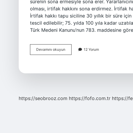
sürenin sona ermesiyle sona erer. Yararlanıcını
olması, irtifak hakkını sona erdirmez. İrtifak h
İrtifak hakkı tapu siciline 30 yıllık bir süre için 
tescil edilebilir; 75. yılda 100 yıla kadar uzatıla
Türk Medeni Kanunu’nun 783. maddesine göre 
İRtifak
Devamını okuyun
12 Yorum
Hakkı
Ne
Zaman
Sona
Erer
https://seobrooz.com
https://fofo.com.tr
https://f