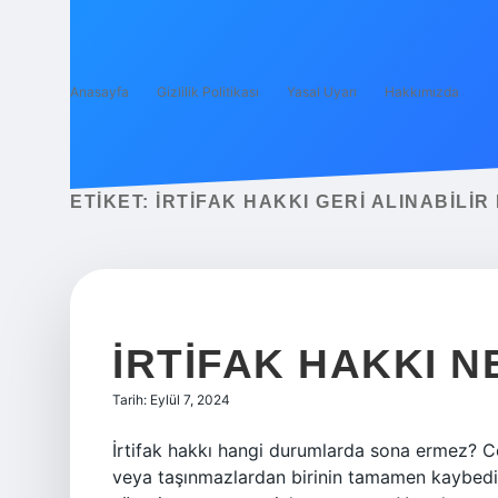
Anasayfa
Gizlilik Politikası
Yasal Uyarı
Hakkımızda
ETIKET:
İRTIFAK HAKKI GERI ALINABILIR 
İRTIFAK HAKKI 
Tarih: Eylül 7, 2024
İrtifak hakkı hangi durumlarda sona ermez? Cev
veya taşınmazlardan birinin tamamen kaybedil