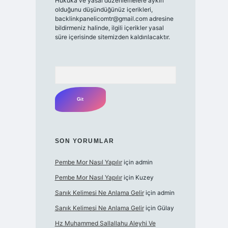
Hukuka ve yasal düzenlemelere aykırı
olduğunu düşündüğünüz içerikleri,
backlinkpanelicomtr@gmail.com
adresine
bildirmeniz halinde, ilgili içerikler yasal
süre içerisinde sitemizden kaldırılacaktır.
Arama
SON YORUMLAR
Pembe Mor Nasıl Yapılır
için
admin
Pembe Mor Nasıl Yapılır
için
Kuzey
Sanık Kelimesi Ne Anlama Gelir
için
admin
Sanık Kelimesi Ne Anlama Gelir
için
Gülay
Hz Muhammed Sallallahu Aleyhi Ve