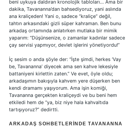
beni uykuya daldıran kronolojik tabloları… Ama bir
dakika, Tavananna’dan bahsediyoruz, yani aslında
ana kraliçeden! Yani o, sadece “kraliçe” değil,
tahtın arkasındaki gizli süper kahraman. Ben bunu
arkadaş ortamında anlatırken mutlaka bir mimik
yaparım: “Düşünsenize, o zamanlar kadınlar sadece
çay servisi yapmıyor, devlet işlerini yönetiyordu!”
İç sesim o anda şöyle der: “İşte şimdi, herkes ‘Vay
be, Tavananna’ diyecek ama sen kahve lekesiyle
battaniyeni kirlettin zaten.” Ve evet, öyle oldu;
arkadaşımın bakışıyla kahvem yere düşerken ben
kendi dramamı yaşıyorum. Ama işin komiği,
Tavananna gerçekten kraliçeydi ve bu beni hem
etkiledi hem de “ya, biz niye hala kahvaltıda
tartışıyoruz?” dedirtti.
ARKADAŞ SOHBETLERINDE TAVANANNA