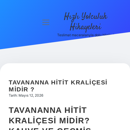
Hızlı Yolculuk
menüyü
Hikayeleri
aç
Teslimat maceralarıyla dolu bilgiler!
Anasayfa
Gizlilik
Politikası
Yasal Uyarı
TAVANANNA HITIT KRALIÇESI
Hakkımızda
MIDIR ?
Tarih: Mayıs 12, 2026
TAVANANNA HITIT
KRALIÇESI MIDIR?