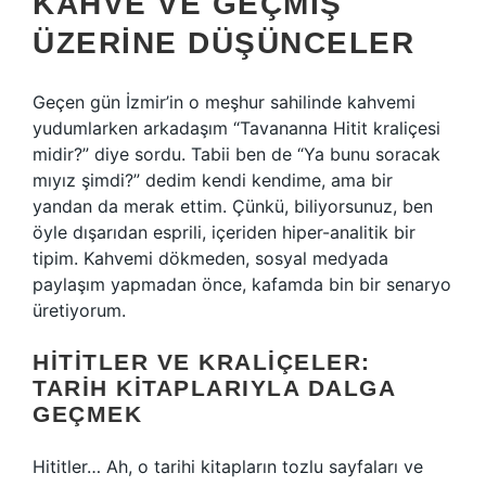
KAHVE VE GEÇMIŞ
ÜZERINE DÜŞÜNCELER
Geçen gün İzmir’in o meşhur sahilinde kahvemi
yudumlarken arkadaşım “Tavananna Hitit kraliçesi
midir?” diye sordu. Tabii ben de “Ya bunu soracak
mıyız şimdi?” dedim kendi kendime, ama bir
yandan da merak ettim. Çünkü, biliyorsunuz, ben
öyle dışarıdan esprili, içeriden hiper-analitik bir
tipim. Kahvemi dökmeden, sosyal medyada
paylaşım yapmadan önce, kafamda bin bir senaryo
üretiyorum.
HITITLER VE KRALIÇELER:
TARIH KITAPLARIYLA DALGA
GEÇMEK
Hititler… Ah, o tarihi kitapların tozlu sayfaları ve