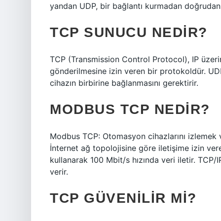
yandan UDP, bir bağlantı kurmadan doğrudan v
TCP SUNUCU NEDIR?
TCP (Transmission Control Protocol), IP üzerin
gönderilmesine izin veren bir protokoldür. UDP’d
cihazın birbirine bağlanmasını gerektirir.
MODBUS TCP NEDIR?
Modbus TCP: Otomasyon cihazlarını izlemek ve 
İnternet ağ topolojisine göre iletişime izin ver
kullanarak 100 Mbit/s hızında veri iletir. TCP/
verir.
TCP GÜVENILIR MI?