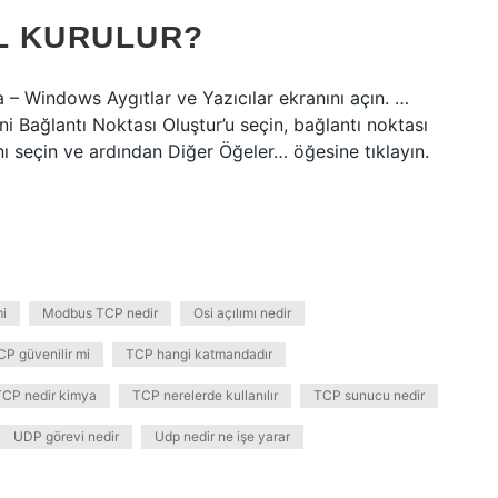
IL KURULUR?
 – Windows Aygıtlar ve Yazıcılar ekranını açın. …
eni Bağlantı Noktası Oluştur’u seçin, bağlantı noktası
nı seçin ve ardından Diğer Öğeler… öğesine tıklayın.
i
Modbus TCP nedir
Osi açılımı nedir
CP güvenilir mi
TCP hangi katmandadır
TCP nedir kimya
TCP nerelerde kullanılır
TCP sunucu nedir
UDP görevi nedir
Udp nedir ne işe yarar