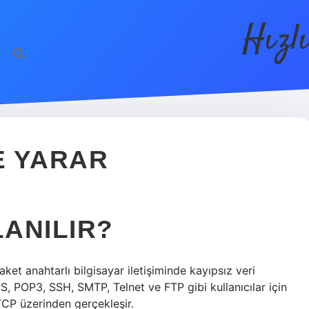
Hızl
E YARAR
LANILIR?
et anahtarlı bilgisayar iletişiminde kayıpsız veri
PS, POP3, SSH, SMTP, Telnet ve FTP gibi kullanıcılar için
 TCP üzerinden gerçekleşir.