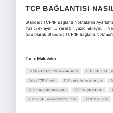
TCP BAĞLANTISI NAS
Standart TCP/IP Bağlantı Noktalarını Ayarlama
Yazıcı ekleyin. … Yerel bir yazıcı ekleyin. … Y
türü olarak Standart TCP/IP Bağlantı Noktası’
Tarih:
Makaleler
En sık kullanılan iletişim kuralı nedir
FTP TCP mi UDP m
Osi vs TCP IP nedir
TCP bağlantısı nasıl kurulur
T
TCP IP ayarları nasıl yapılır
TCP ne için kullanılır
TCP ve UDP arasındaki fark nedir
TCPIP farkı nedir