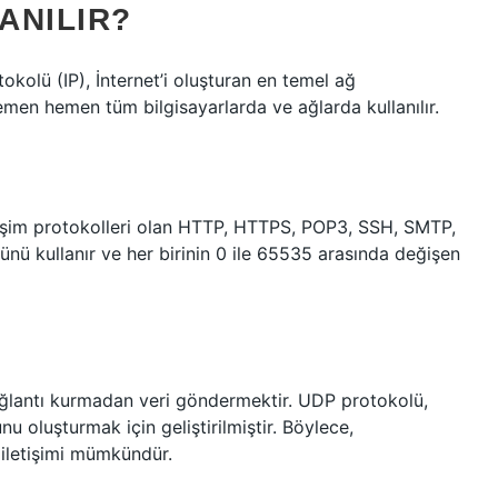
ANILIR?
okolü (IP), İnternet’i oluşturan en temel ağ
 hemen hemen tüm bilgisayarlarda ve ağlarda kullanılır.
tişim protokolleri olan HTTP, HTTPS, POP3, SSH, SMTP,
ü kullanır ve her birinin 0 ile 65535 arasında değişen
 bağlantı kurmadan veri göndermektir. UDP protokolü,
u oluşturmak için geliştirilmiştir. Böylece,
 iletişimi mümkündür.