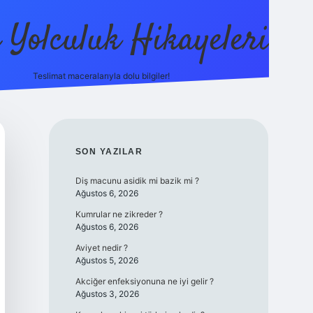
ı Yolculuk Hikayeleri
Teslimat maceralarıyla dolu bilgiler!
betci güncel giriş
betexper.xyz
SIDEBAR
SON YAZILAR
Diş macunu asidik mi bazik mi ?
Ağustos 6, 2026
Kumrular ne zikreder ?
Ağustos 6, 2026
Aviyet nedir ?
Ağustos 5, 2026
Akciğer enfeksiyonuna ne iyi gelir ?
Ağustos 3, 2026