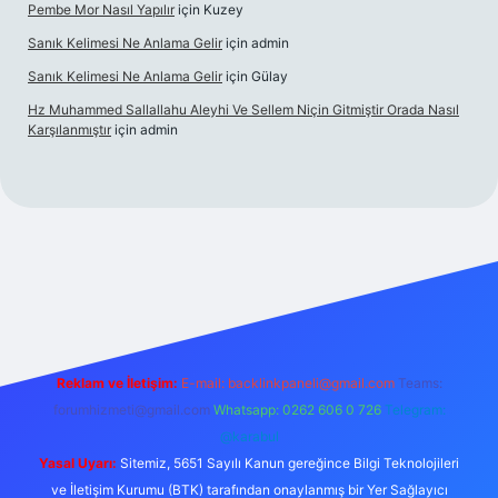
Pembe Mor Nasıl Yapılır
için
Kuzey
Sanık Kelimesi Ne Anlama Gelir
için
admin
Sanık Kelimesi Ne Anlama Gelir
için
Gülay
Hz Muhammed Sallallahu Aleyhi Ve Sellem Niçin Gitmiştir Orada Nasıl
Karşılanmıştır
için
admin
.xyz
Reklam ve İletişim:
E-mail:
backlinkpaneli@gmail.com
Teams:
forumhizmeti@gmail.com
Whatsapp: 0262 606 0 726
Telegram:
@karabul
Yasal Uyarı:
Sitemiz, 5651 Sayılı Kanun gereğince Bilgi Teknolojileri
ve İletişim Kurumu (BTK) tarafından onaylanmış bir Yer Sağlayıcı