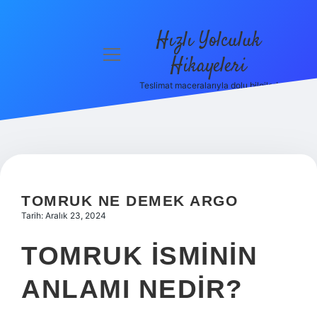
Hızlı Yolculuk
menüyü
Hikayeleri
aç
Teslimat maceralarıyla dolu bilgiler!
Anasayfa
Gizlilik
Politikası
Yasal Uyarı
TOMRUK NE DEMEK ARGO
Hakkımızda
Tarih: Aralık 23, 2024
TOMRUK ISMININ
ANLAMI NEDIR?