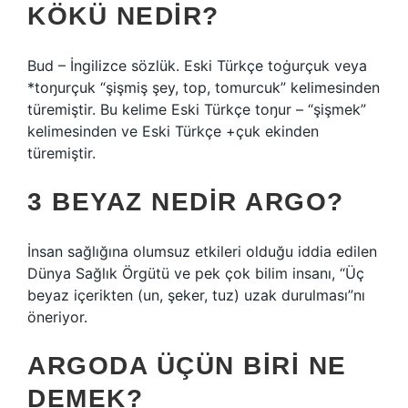
KÖKÜ NEDIR?
Bud – İngilizce sözlük. Eski Türkçe toġurçuk veya
*toŋurçuk “şişmiş şey, top, tomurcuk” kelimesinden
türemiştir. Bu kelime Eski Türkçe toŋur – “şişmek”
kelimesinden ve Eski Türkçe +çuk ekinden
türemiştir.
3 BEYAZ NEDIR ARGO?
İnsan sağlığına olumsuz etkileri olduğu iddia edilen
Dünya Sağlık Örgütü ve pek çok bilim insanı, “Üç
beyaz içerikten (un, şeker, tuz) uzak durulması”nı
öneriyor.
ARGODA ÜÇÜN BIRI NE
DEMEK?