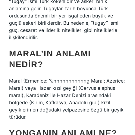
“Tugay” ismi Türk kökenlidir ve askeri birlik
anlamına gelir. Tugaylar, tarih boyunca Türk
ordusunda önemli bir yer işgal eden büyük ve
güçlü askeri birliklerdir. Bu nedenle, “tugay” ismi
güç, cesaret ve liderlik nitelikleri gibi niteliklerle
ilişkilendirilir.
MARAL’IN ANLAMI
NEDIR?
Maral (Ermenice: Ԅրրրրրրրրրրրɡ֬ Maral; Azerice:
Maral) veya Hazar kızıl geyiği (Cervus elaphus
maral), Karadeniz ile Hazar Denizi arasındaki
bölgede (Kırım, Kafkasya, Anadolu gibi) kızıl
geyiklerin en doğudaki yelpazesine özgü bir geyik
türüdür.
YONGANIN ANLAMI NE?