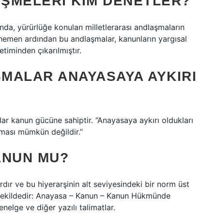
ŞMELERI KIM DENETLER?
nda, yürürlüğe konulan milletlerarası andlaşmaların
men ardından bu andlaşmalar, kanunların yargısal
iminden çıkarılmıştır.
MALAR ANAYASAYA AYKIRI
ar kanun gücüne sahiptir. “Anayasaya aykırı oldukları
ması mümkün değildir.”
ANUN MU?
ardır ve bu hiyerarşinin alt seviyesindeki bir norm üst
 şekildedir: Anayasa – Kanun – Kanun Hükmünde
lge ve diğer yazılı talimatlar.