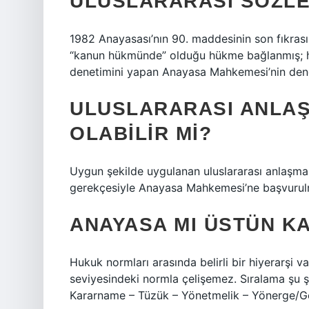
ULUSLARARASI SÖZLE
1982 Anayasası’nın 90. maddesinin son fıkrası
“kanun hükmünde” olduğu hükme bağlanmış; he
denetimini yapan Anayasa Mahkemesi’nin denet
ULUSLARARASI ANLAŞ
OLABILIR MI?
Uygun şekilde uygulanan uluslararası anlaşmal
gerekçesiyle Anayasa Mahkemesi’ne başvurul
ANAYASA MI ÜSTÜN K
Hukuk normları arasında belirli bir hiyerarşi v
seviyesindeki normla çelişemez. Sıralama şu
Kararname – Tüzük – Yönetmelik – Yönerge/Gene