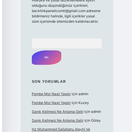
Hukuka ve yasal düzenlemelere aykırı
olduğunu düşündüğünüz içerikleri,
backlinkpanelicomtr@gmail.com
adresine
bildirmeniz halinde, ilgili içerikler yasal
süre içerisinde sitemizden kaldırılacaktır.
Arama
SON YORUMLAR
Pembe Mor Nasıl Yapılır
için
admin
Pembe Mor Nasıl Yapılır
için
Kuzey
Sanık Kelimesi Ne Anlama Gelir
için
admin
Sanık Kelimesi Ne Anlama Gelir
için
Gülay
Hz Muhammed Sallallahu Aleyhi Ve