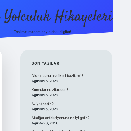
ı Yolculuk Hikayeleri
Teslimat maceralarıyla dolu bilgiler!
betci güncel giriş
betexper.xyz
SIDEBAR
SON YAZILAR
Diş macunu asidik mi bazik mi ?
Ağustos 6, 2026
Kumrular ne zikreder ?
Ağustos 6, 2026
Aviyet nedir ?
Ağustos 5, 2026
Akciğer enfeksiyonuna ne iyi gelir ?
Ağustos 3, 2026