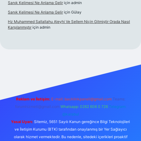
Sanık Kelimesi Ne Anlama Gelir
için
admin
Sanık Kelimesi Ne Anlama Gelir
için
Gülay
Hz Muhammed Sallallahu Aleyhi Ve Sellem Niçin Gitmiştir Orada Nasıl
Karşılanmıştır
için
admin
xyz
Reklam ve İletişim:
E-mail:
backlinkpaneli@gmail.com
Teams:
forumhizmeti@gmail.com
Whatsapp: 0262 606 0 726
Telegram:
@karabul
Yasal Uyarı:
Sitemiz, 5651 Sayılı Kanun gereğince Bilgi Teknolojileri
ve İletişim Kurumu (BTK) tarafından onaylanmış bir Yer Sağlayıcı
olarak hizmet vermektedir. Bu nedenle, sitedeki içerikleri proaktif