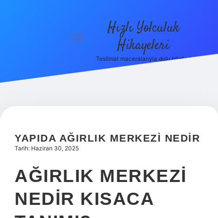
Hızlı Yolculuk
menüyü
Hikayeleri
aç
Teslimat maceralarıyla dolu bilgiler!
Anasayfa
Gizlilik
Politikası
Yasal Uyarı
YAPIDA AĞIRLIK MERKEZI NEDIR
Hakkımızda
Tarih: Haziran 30, 2025
AĞIRLIK MERKEZI
NEDIR KISACA