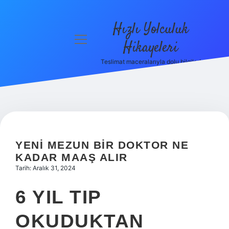
Hızlı Yolculuk
menüyü
Hikayeleri
aç
Teslimat maceralarıyla dolu bilgiler!
Anasayfa
Gizlilik
Politikası
Yasal Uyarı
YENI MEZUN BIR DOKTOR NE
Hakkımızda
KADAR MAAŞ ALIR
Tarih: Aralık 31, 2024
6 YIL TIP
OKUDUKTAN