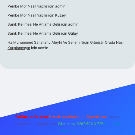
Pembe Mor Nasıl Yapılır
için
admin
Pembe Mor Nasıl Yapılır
için
Kuzey
Sanık Kelimesi Ne Anlama Gelir
için
admin
Sanık Kelimesi Ne Anlama Gelir
için
Gülay
Hz Muhammed Sallallahu Aleyhi Ve Sellem Niçin Gitmiştir Orada Nasıl
Karşılanmıştır
için
admin
z
Reklam ve İletişim:
E-mail:
backlinkpaneli@gmail.com
Teams:
forumhizmeti@gmail.com
Whatsapp: 0262 606 0 726
Telegram:
@karabul