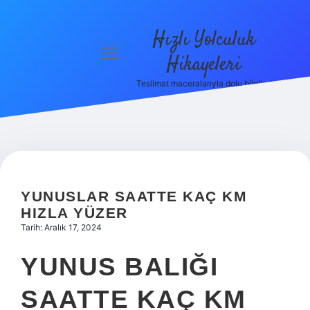
Hızlı Yolculuk
menüyü
Hikayeleri
aç
Teslimat maceralarıyla dolu bilgiler!
Anasayfa
Gizlilik
Politikası
Yasal Uyarı
YUNUSLAR SAATTE KAÇ KM
Hakkımızda
HIZLA YÜZER
Tarih: Aralık 17, 2024
YUNUS BALIĞI
SAATTE KAÇ KM