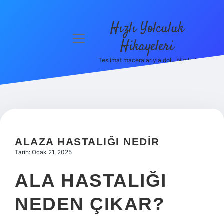
Hızlı Yolculuk
menüyü
Hikayeleri
aç
Teslimat maceralarıyla dolu bilgiler!
Anasayfa
Gizlilik
Politikası
Yasal Uyarı
ALAZA HASTALIĞI NEDIR
Hakkımızda
Tarih: Ocak 21, 2025
ALA HASTALIĞI
NEDEN ÇIKAR?