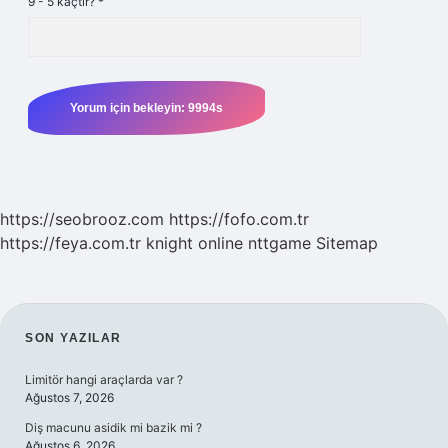
9 - 5 kaçtır?
*
https://seobrooz.com
https://fofo.com.tr
https://feya.com.tr
knight online
nttgame
Sitemap
SIDEBAR
SON YAZILAR
Limitör hangi araçlarda var ?
Ağustos 7, 2026
Diş macunu asidik mi bazik mi ?
Ağustos 6, 2026