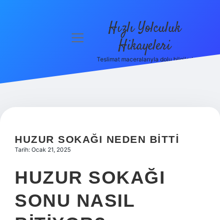
Hızlı Yolculuk
menüyü
Hikayeleri
aç
Teslimat maceralarıyla dolu bilgiler!
Anasayfa
Gizlilik
Politikası
Yasal Uyarı
HUZUR SOKAĞI NEDEN BITTI
Hakkımızda
Tarih: Ocak 21, 2025
HUZUR SOKAĞI
SONU NASIL