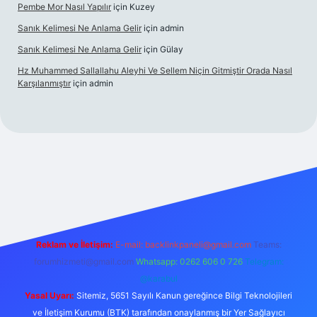
Pembe Mor Nasıl Yapılır
için
Kuzey
Sanık Kelimesi Ne Anlama Gelir
için
admin
Sanık Kelimesi Ne Anlama Gelir
için
Gülay
Hz Muhammed Sallallahu Aleyhi Ve Sellem Niçin Gitmiştir Orada Nasıl
Karşılanmıştır
için
admin
xyz
Reklam ve İletişim:
E-mail:
backlinkpaneli@gmail.com
Teams:
forumhizmeti@gmail.com
Whatsapp: 0262 606 0 726
Telegram:
@karabul
Yasal Uyarı:
Sitemiz, 5651 Sayılı Kanun gereğince Bilgi Teknolojileri
ve İletişim Kurumu (BTK) tarafından onaylanmış bir Yer Sağlayıcı