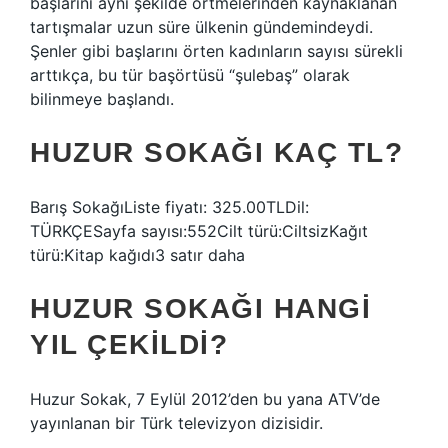
başlarını aynı şekilde örtmelerinden kaynaklanan
tartışmalar uzun süre ülkenin gündemindeydi.
Şenler gibi başlarını örten kadınların sayısı sürekli
arttıkça, bu tür başörtüsü “şulebaş” olarak
bilinmeye başlandı.
HUZUR SOKAĞI KAÇ TL?
Barış SokağıListe fiyatı: 325.00TLDil:
TÜRKÇESayfa sayısı:552Cilt türü:CiltsizKağıt
türü:Kitap kağıdı3 satır daha
HUZUR SOKAĞI HANGI
YIL ÇEKILDI?
Huzur Sokak, 7 Eylül 2012’den bu yana ATV’de
yayınlanan bir Türk televizyon dizisidir.