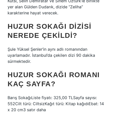
Kutsi, Selin Demiratar ve Sinem Öztürk’le birlikte
yer alan Gülden Dudarık, dizide “Zeliha”
karakterine hayat verecek.
HUZUR SOKAĞI DIZISI
NEREDE ÇEKILDI?
Şule Yüksel Şenler’in aynı adlı romanından
uyarlamadır. İstanbul’da çekilen dizi 90 dakika
sürmektedir.
HUZUR SOKAĞI ROMANI
KAÇ SAYFA?
Barış SokağıListe fiyatı: 325,00 TLSayfa sayısı:
552Cilt türü: CiltsizKağıt türü: Kitap kağıdıEbat: 14
x 20 cm3 satır daha