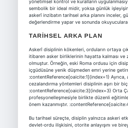
yönetimsel kontrol ve kuralların uygulanmasıyl
sembolik bir ideal midir, yoksa günlük işleyişi
askerî inzibatın tarihsel arka planını inceler
değerlendirme yapar ve sonunda okuyuculara d
TARIHSEL ARKA PLAN
Askerî disiplinin kökenleri, orduların ortaya çı
itibaren asker birliklerinin hayatta kalması ve
olmuştur. Örneğin, eski Roma ordusu için disi
içgüdüsüne yenik düşmeden emri yerine getirm
:contentReference[oaicite:1]{index=1} Ayrıca,
cezalandırma yöntemleri disiplinin aşırı bir bi
:contentReference[oaicite:3]{index=3} Orta Ç
profesyonelleşmesiyle birlikte düzenli eğitimler,
önem kazanmıştır. :contentReference[oaicite:
Bu tarihsel süreçte, disiplin yalnızca askeri et
devlet‑ordu ilişkisini, otorite anlayışını ve bi