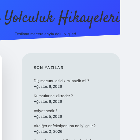
ı Yolculuk Hikayeleri
Teslimat maceralarıyla dolu bilgiler!
betci güncel giriş
betexper
SIDEBAR
SON YAZILAR
Diş macunu asidik mi bazik mi ?
Ağustos 6, 2026
Kumrular ne zikreder ?
Ağustos 6, 2026
Aviyet nedir ?
Ağustos 5, 2026
Akciğer enfeksiyonuna ne iyi gelir ?
Ağustos 3, 2026