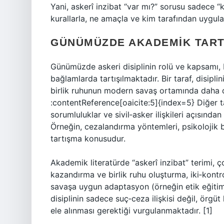
Yani, askerî inzibat “var mı?” sorusu sadece “
kurallarla, ne amaçla ve kim tarafından uygulan
GÜNÜMÜZDE AKADEMIK TAR
Günümüzde askeri disiplinin rolü ve kapsamı,
bağlamlarda tartışılmaktadır. Bir taraf, disipl
birlik ruhunun modern savaş ortamında daha da
:contentReference[oaicite:5]{index=5} Diğer tara
sorumluluklar ve sivil‑asker ilişkileri açısında
Örneğin, cezalandırma yöntemleri, psikolojik 
tartışma konusudur.
Akademik literatürde “askerî inzibat” terimi, ç
kazandırma ve birlik ruhu oluşturma, iki‑kont
savaşa uygun adaptasyon (örneğin etik eğitim,
disiplinin sadece suç‑ceza ilişkisi değil, örgüt
ele alınması gerektiği vurgulanmaktadır. [1]