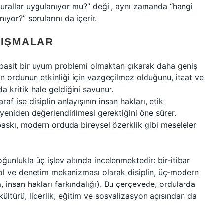
kurallar uygulanıyor mu?” değil, aynı zamanda “hangi
ıyor?” sorularını da içerir.
TIŞMALAR
 basit bir uyum problemi olmaktan çıkarak daha geniş
inin ordunun etkinliği için vazgeçilmez olduğunu, itaat ve
 kritik hale geldiğini savunur.
f ise disiplin anlayışının insan hakları, etik
n yeniden değerlendirilmesi gerektiğini öne sürer.
baskı, modern orduda bireysel özerklik gibi meseleler
oğunlukla üç işlev altında incelenmektedir: bir‑itibar
rol ve denetim mekanizması olarak disiplin, üç‑modern
 insan hakları farkındalığı). Bu çerçevede, ordularda
 kültürü, liderlik, eğitim ve sosyalizasyon açısından da