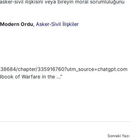
 asker‑sivil ilişkisini veya bireyin moral sorumluluğunu
Modern Ordu
,
Asker‑Sivil İlişkiler
me/38684/chapter/335916760?utm_source=chatgpt.com
dbook of Warfare in the …”
Sonraki Yazı