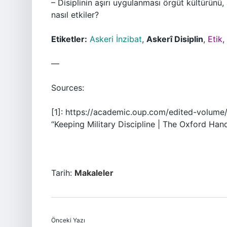
– Disiplinin aşırı uygulanması örgüt kültürünü,
nasıl etkiler?
Etiketler:
Askeri İnzibat
,
Askerî Disiplin
,
Etik
,
—
Sources:
[1]: https://academic.oup.com/edited-volu
“Keeping Military Discipline | The Oxford Han
Tarih:
Makaleler
Önceki Yazı