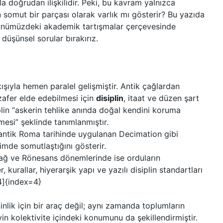
a doğrudan ilişkilidir. Peki, bu kavram yalnızca
n somut bir parçası olarak varlık mı gösterir? Bu yazıda
, günümüzdeki akademik tartışmalar çerçevesinde
üşünsel sorular bırakırız.
kışıyla hemen paralel gelişmiştir. Antik çağlardan
 zafer elde edebilmesi için
disiplin
, itaat ve düzen şart
plin “askerin tehlike anında doğal kendini koruma
esi” şeklinde tanımlanmıştır.
 antik Roma tarihinde uygulanan Decimation gibi
çimde somutlaştığını gösterir.
ağ ve Rönesans dönemlerinde ise orduların
 kurallar, hiyerarşik yapı ve yazılı disiplin standartları
4]{index=4}
kinlik için bir araç değil; aynı zamanda toplumların
reyin kolektivite içindeki konumunu da şekillendirmiştir.