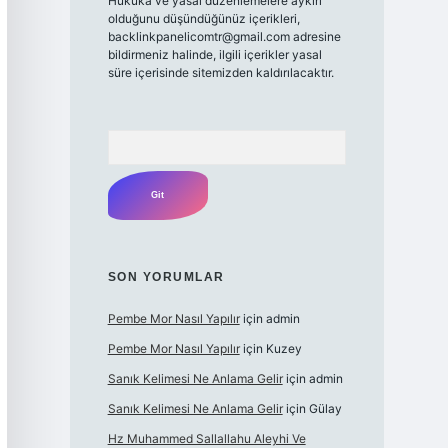
Hukuka ve yasal düzenlemelere aykırı
olduğunu düşündüğünüz içerikleri,
backlinkpanelicomtr@gmail.com
adresine
bildirmeniz halinde, ilgili içerikler yasal
süre içerisinde sitemizden kaldırılacaktır.
Arama
SON YORUMLAR
Pembe Mor Nasıl Yapılır
için
admin
Pembe Mor Nasıl Yapılır
için
Kuzey
Sanık Kelimesi Ne Anlama Gelir
için
admin
Sanık Kelimesi Ne Anlama Gelir
için
Gülay
Hz Muhammed Sallallahu Aleyhi Ve