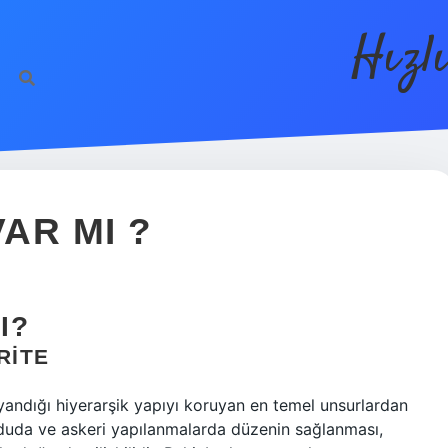
Hızl
VAR MI ?
I?
RITE
dayandığı hiyerarşik yapıyı koruyan en temel unsurlardan
orduda ve askeri yapılanmalarda düzenin sağlanması,