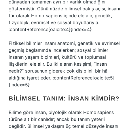
dünyadan tamamen ayrı bir varlık olmadığını
göstermiştir. Günümüzde bilimsel bakış açısı, insanı
tür olarak Homo sapiens içinde ele alır, genetik,
fizyolojik, evrimsel ve sosyal boyutlarıyla.
:contentReference[oaicite:4]{index=4}
Fiziksel bilimler insanı anatomi, genetik ve evrimsel
geçmiş bağlamında incelerken; sosyal bilimler
insanın yaşam biçimleri, kültürü ve toplumsal
ilişkilerini ele alır. Bu iki alanın kesişimi, “insan
nedir?” sorusunun giderek çok disiplinli bir hâl
aldığına işaret eder. :contentReference[oaicite:5]
{index=5}
BILIMSEL TANIM: İNSAN KIMDIR?
Bilime göre insan, biyolojik olarak Homo sapiens
türüne ait bir canlıdır; ancak bu tanım yeterli
değildir. Bilimsel yaklaşım üç temel düzeyde insanı