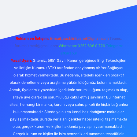
r.xyz
Reklam ve İletişim:
E-mail:
backlinkpaneli@gmail.com
Teams:
forumhizmeti@gmail.com
Whatsapp: 0262 606 0 726
Telegram:
@karabul
Yasal Uyarı:
Sitemiz, 5651 Sayılı Kanun gereğince Bilgi Teknolojileri
ve İletişim Kurumu (BTK) tarafından onaylanmış bir Yer Sağlayıcı
olarak hizmet vermektedir. Bu nedenle, sitedeki içerikleri proaktif
olarak denetleme veya araştırma yükümlülüğümüz bulunmamaktadır.
Ancak, üyelerimiz yazdıkları içeriklerin sorumluluğunu taşımakta olup,
siteye üye olarak bu sorumluluğu kabul etmiş sayılırlar. Bu internet
sitesi, herhangi bir marka, kurum veya şahıs şirketi ile hiçbir bağlantısı
bulunmamaktadır. Sitede yalnızca kendi hazırladığımız makaleler
paylaşılmaktadır. Burada yer alan içerikler haber niteliği taşımamakta
olup, gerçek kurum ve kişiler hakkında paylaşım yapılmamaktadır.
Gerçek kurum ve kişiler ile isim benzerlikleri tamamen tesadüfidir.