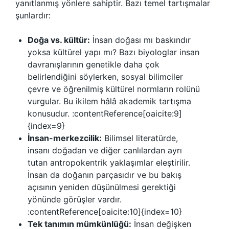
yanıtlanmış yönlere sahiptir. Bazı temel tartışmalar
şunlardır:
Doğa vs. kültür:
İnsan doğası mı baskındır
yoksa kültürel yapı mı? Bazı biyologlar insan
davranışlarının genetikle daha çok
belirlendiğini söylerken, sosyal bilimciler
çevre ve öğrenilmiş kültürel normların rolünü
vurgular. Bu ikilem hâlâ akademik tartışma
konusudur. :contentReference[oaicite:9]
{index=9}
İnsan-merkezcilik:
Bilimsel literatürde,
insanı doğadan ve diğer canlılardan ayrı
tutan antropokentrik yaklaşımlar eleştirilir.
İnsan da doğanın parçasıdır ve bu bakış
açısının yeniden düşünülmesi gerektiği
yönünde görüşler vardır.
:contentReference[oaicite:10]{index=10}
Tek tanımın mümkünlüğü:
İnsan değişken