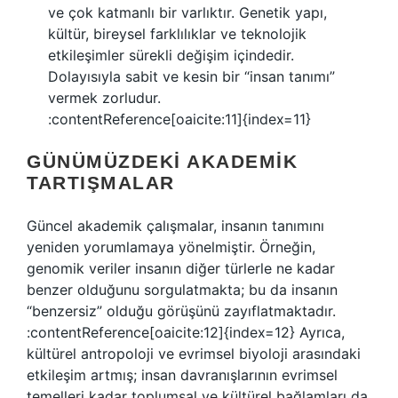
ve çok katmanlı bir varlıktır. Genetik yapı,
kültür, bireysel farklılıklar ve teknolojik
etkileşimler sürekli değişim içindedir.
Dolayısıyla sabit ve kesin bir “insan tanımı”
vermek zorludur.
:contentReference[oaicite:11]{index=11}
GÜNÜMÜZDEKI AKADEMIK
TARTIŞMALAR
Güncel akademik çalışmalar, insanın tanımını
yeniden yorumlamaya yönelmiştir. Örneğin,
genomik veriler insanın diğer türlerle ne kadar
benzer olduğunu sorgulatmakta; bu da insanın
“benzersiz” olduğu görüşünü zayıflatmaktadır.
:contentReference[oaicite:12]{index=12} Ayrıca,
kültürel antropoloji ve evrimsel biyoloji arasındaki
etkileşim artmış; insan davranışlarının evrimsel
temelleri kadar toplumsal ve kültürel bağlamları da