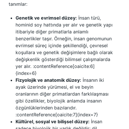
tanımlar:
Genetik ve evrimsel düzey:
İnsan türü,
hominid soy hattında yer alır ve genetik yapı
itibariyle diğer primatlarla anlamlı
benzerlikler taşır. Örneğin, insan genomunun
evrimsel süreç içinde şekillendiği, çevresel
koşullara ve genetik değişimlere bağlı olarak
değişkenlik gösterdiği bilimsel çalışmalarda
yer alır. :contentReference[oaicite:6]
{index=6}
Fizyolojik ve anatomik düzey:
İnsanın iki
ayak üzerinde yürümesi, el ve beyin
oranlarının diğer primatlardan farklılaşması
gibi özellikler, biyolojik anlamda insanın
özgünlüklerinden bazılarıdır.
:contentReference[oaicite:7]{index=7}
Kültürel, sosyal ve bilişsel düzey:
İnsan
sadece biyolojik bir varlık değildir; dil,