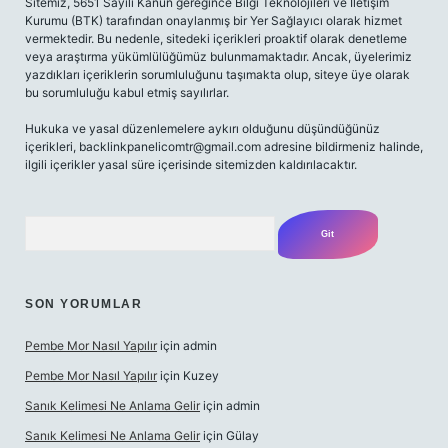
Sitemiz, 5651 Sayılı Kanun gereğince Bilgi Teknolojileri ve İletişim
Kurumu (BTK) tarafından onaylanmış bir Yer Sağlayıcı olarak hizmet
vermektedir. Bu nedenle, sitedeki içerikleri proaktif olarak denetleme
veya araştırma yükümlülüğümüz bulunmamaktadır. Ancak, üyelerimiz
yazdıkları içeriklerin sorumluluğunu taşımakta olup, siteye üye olarak
bu sorumluluğu kabul etmiş sayılırlar.
Hukuka ve yasal düzenlemelere aykırı olduğunu düşündüğünüz
içerikleri,
backlinkpanelicomtr@gmail.com
adresine bildirmeniz halinde,
ilgili içerikler yasal süre içerisinde sitemizden kaldırılacaktır.
Arama
SON YORUMLAR
Pembe Mor Nasıl Yapılır
için
admin
Pembe Mor Nasıl Yapılır
için
Kuzey
Sanık Kelimesi Ne Anlama Gelir
için
admin
Sanık Kelimesi Ne Anlama Gelir
için
Gülay