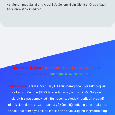
Hz Muhammed Sallallahu Aleyhi Ve Sellem Niçin Gitmiştir Orada Nasıl
Karşılanmıştır
için
admin
z
Reklam ve İletişim:
E-mail:
backlinkpaneli@gmail.com
Teams:
forumhizmeti@gmail.com
Whatsapp: 0262 606 0 726
Telegram:
@karabul
Yasal Uyarı:
Sitemiz, 5651 Sayılı Kanun gereğince Bilgi Teknolojileri
ve İletişim Kurumu (BTK) tarafından onaylanmış bir Yer Sağlayıcı
olarak hizmet vermektedir. Bu nedenle, sitedeki içerikleri proaktif
olarak denetleme veya araştırma yükümlülüğümüz bulunmamaktadır.
Ancak, üyelerimiz yazdıkları içeriklerin sorumluluğunu taşımakta olup,