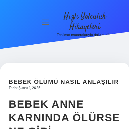
Hızlı Yolculuk
menüyü
Hikayeleri
aç
Teslimat maceralarıyla dolu bilgiler!
Anasayfa
Gizlilik
Politikası
Yasal Uyarı
BEBEK ÖLÜMÜ NASIL ANLAŞILIR
Hakkımızda
Tarih: Şubat 1, 2025
BEBEK ANNE
KARNINDA ÖLÜRSE