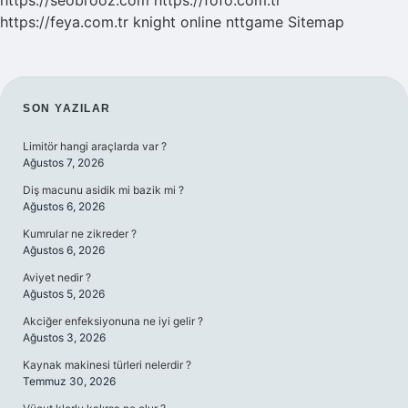
https://seobrooz.com
https://fofo.com.tr
https://feya.com.tr
knight online
nttgame
Sitemap
SIDEBAR
SON YAZILAR
Limitör hangi araçlarda var ?
Ağustos 7, 2026
Diş macunu asidik mi bazik mi ?
Ağustos 6, 2026
Kumrular ne zikreder ?
Ağustos 6, 2026
Aviyet nedir ?
Ağustos 5, 2026
Akciğer enfeksiyonuna ne iyi gelir ?
Ağustos 3, 2026
Kaynak makinesi türleri nelerdir ?
Temmuz 30, 2026