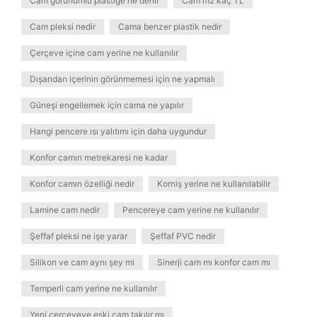
Cam görünümlü plastiğe ne denir
Cam m2 kaç TL
Cam pleksi nedir
Cama benzer plastik nedir
Çerçeve içine cam yerine ne kullanılır
Dışarıdan içerinin görünmemesi için ne yapmalı
Güneşi engellemek için cama ne yapılır
Hangi pencere ısı yalıtımı için daha uygundur
Konfor camın metrekaresi ne kadar
Konfor camın özelliği nedir
Korniş yerine ne kullanılabilir
Lamine cam nedir
Pencereye cam yerine ne kullanılır
Şeffaf pleksi ne işe yarar
Şeffaf PVC nedir
Silikon ve cam aynı şey mi
Sinerji cam mı konfor cam mı
Temperli cam yerine ne kullanılır
Yeni çerçeveye eski cam takılır mı