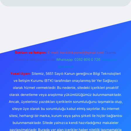
Reklam ve İletişim:
E-mail:
backlinkpaneli@gmail.com
Teams:
forumhizmeti@gmail.com
Whatsapp: 0262 606 0 726
Telegram:
@karabul
Yasal Uyarı:
Sitemiz, 5651 Sayılı Kanun gereğince Bilgi Teknolojileri
ve İletişim Kurumu (BTK) tarafından onaylanmış bir Yer Sağlayıcı
olarak hizmet vermektedir. Bu nedenle, sitedeki içerikleri proaktif
olarak denetleme veya araştırma yükümlülüğümüz bulunmamaktadır.
Ancak, üyelerimiz yazdıkları içeriklerin sorumluluğunu taşımakta olup,
siteye üye olarak bu sorumluluğu kabul etmiş sayılırlar. Bu internet
sitesi, herhangi bir marka, kurum veya şahıs şirketi ile hiçbir bağlantısı
bulunmamaktadır. Sitede yalnızca kendi hazırladığımız makaleler
paylaşılmaktadır. Burada yer alan içerikler haber niteliği taşımamakta