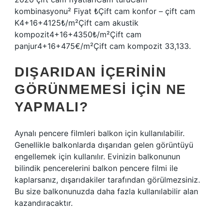
kombinasyonu² Fiyat ₺Çift cam konfor – çift cam
K4+16+4125₺/m²Çift cam akustik
kompozit4+16+4350₺/m²Çift cam
panjur4+16+475€/m²Çift cam kompozit 33,133.
DIŞARIDAN IÇERININ
GÖRÜNMEMESI IÇIN NE
YAPMALI?
Aynalı pencere filmleri balkon için kullanılabilir.
Genellikle balkonlarda dışarıdan gelen görüntüyü
engellemek için kullanılır. Evinizin balkonunun
bilindik pencerelerini balkon pencere filmi ile
kaplarsanız, dışarıdakiler tarafından görülmezsiniz.
Bu size balkonunuzda daha fazla kullanılabilir alan
kazandıracaktır.