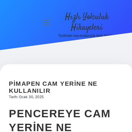
Hızlı Yolculuk
menüyü
Hikayeleri
aç
Teslimat maceralarıyla dolu bilgiler!
Anasayfa
Gizlilik
Politikası
Yasal Uyarı
PIMAPEN CAM YERINE NE
Hakkımızda
KULLANILIR
Tarih: Ocak 30, 2025
PENCEREYE CAM
YERINE NE