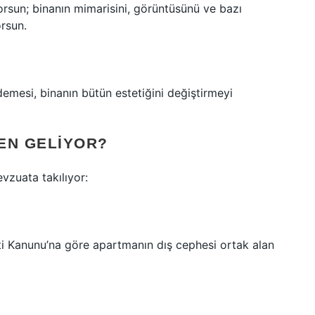
sun; binanın mimarisini, görüntüsünü ve bazı
orsun.
emesi, binanın bütün estetiğini değiştirmeyi
EN GELIYOR?
vzuata takılıyor:
ti Kanunu’na göre apartmanın dış cephesi ortak alan