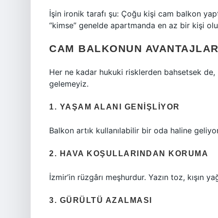
İşin ironik tarafı şu: Çoğu kişi cam balkon y
“kimse” genelde apartmanda en az bir kişi olu
CAM BALKONUN AVANTAJLARI
Her ne kadar hukuki risklerden bahsetsek de
gelemeyiz.
1. YAŞAM ALANI GENIŞLIYOR
Balkon artık kullanılabilir bir oda haline geliy
2. HAVA KOŞULLARINDAN KORUMA
İzmir’in rüzgârı meşhurdur. Yazın toz, kışın y
3. GÜRÜLTÜ AZALMASI