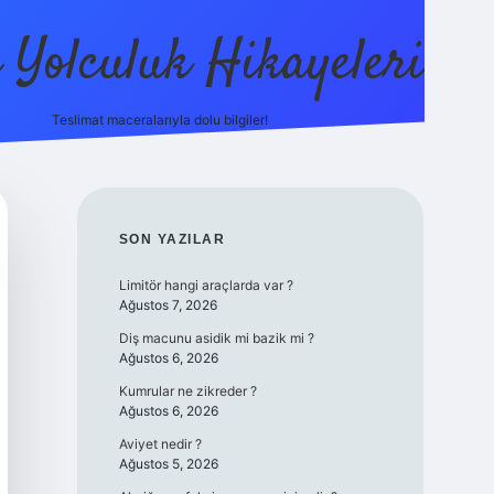
ı Yolculuk Hikayeleri
Teslimat maceralarıyla dolu bilgiler!
betci güncel giriş
betexper.xyz
SIDEBAR
SON YAZILAR
Limitör hangi araçlarda var ?
Ağustos 7, 2026
Diş macunu asidik mi bazik mi ?
Ağustos 6, 2026
Kumrular ne zikreder ?
Ağustos 6, 2026
Aviyet nedir ?
Ağustos 5, 2026