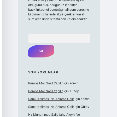
Hukuka ve yasal düzenlemelere aykırı
olduğunu düşündüğünüz içerikleri,
backlinkpanelicomtr@gmail.com
adresine
bildirmeniz halinde, ilgili içerikler yasal
süre içerisinde sitemizden kaldırılacaktır.
Arama
SON YORUMLAR
Pembe Mor Nasıl Yapılır
için
admin
Pembe Mor Nasıl Yapılır
için
Kuzey
Sanık Kelimesi Ne Anlama Gelir
için
admin
Sanık Kelimesi Ne Anlama Gelir
için
Gülay
Hz Muhammed Sallallahu Aleyhi Ve