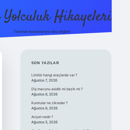
ı Yolculuk Hikayeleri
Teslimat maceralarıyla dolu bilgiler!
betci güncel giriş
betexper.xyz
SIDEBAR
SON YAZILAR
Limitör hangi araçlarda var ?
Ağustos 7, 2026
Diş macunu asidik mi bazik mi ?
Ağustos 6, 2026
Kumrular ne zikreder ?
Ağustos 6, 2026
Aviyet nedir ?
Ağustos 5, 2026