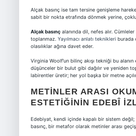
Alçak basınç ise tam tersine genişleme hareket
sabit bir nokta etrafında dönmek yerine, çoklu
Alçak basınç
alanında dil, nefes alır. Cümlele
toplanmaz.
Yayılmacı anlatı teknikleri
burada d
olasılıklar ağına davet eder.
Virginia Woolf’un bilinç akışı tekniği bu alanın e
düşünceler bir bulut gibi dağılır ve yeniden to
labirentler üretir; her yol başka bir metne açılır
METINLER ARASI OKU
ESTETIĞININ EDEBÎ İZ
Edebiyat, kendi içinde kapalı bir sistem değil;
basınç, bir metafor olarak metinler arası geçişl