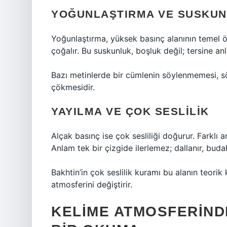
YOĞUNLAŞTIRMA VE SUSKU
Yoğunlaştırma, yüksek basınç alanının temel öze
çoğalır. Bu suskunluk, boşluk değil; tersine an
Bazı metinlerde bir cümlenin söylenmemesi, sö
çökmesidir.
YAYILMA VE ÇOK SESLILIK
Alçak basınç ise çok sesliliği doğurur. Farklı anl
Anlam tek bir çizgide ilerlemez; dallanır, budak
Bakhtin’in çok seslilik kuramı bu alanın teorik 
atmosferini değiştirir.
KELIME ATMOSFERIND