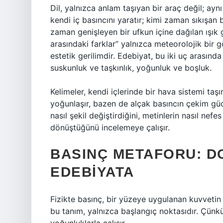
Dil, yalnızca anlam taşıyan bir araç değil; a
kendi iç basıncını yaratır; kimi zaman sıkışan
zaman genişleyen bir ufkun içine dağılan ışık g
arasındaki farklar” yalnızca meteorolojik bir 
estetik gerilimdir. Edebiyat, bu iki uç arasında
suskunluk ve taşkınlık, yoğunluk ve boşluk.
Kelimeler, kendi içlerinde bir hava sistemi ta
yoğunlaşır, bazen de alçak basıncın çekim gücü
nasıl şekil değiştirdiğini, metinlerin nasıl nefe
dönüştüğünü incelemeye çalışır.
BASINÇ METAFORU: D
EDEBIYATA
Fizikte basınç, bir yüzeye uygulanan kuvvet
bu tanım, yalnızca başlangıç noktasıdır. Çünkü