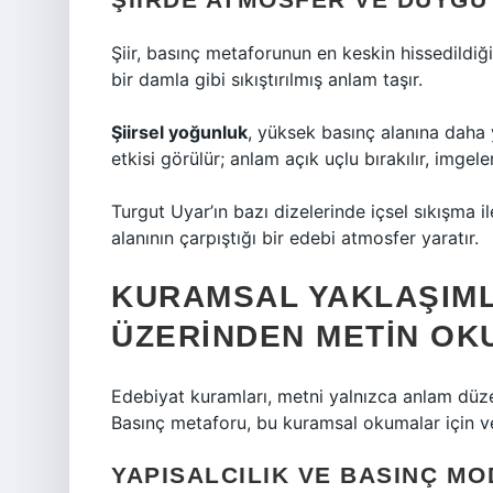
Şiir, basınç metaforunun en keskin hissedildiği 
bir damla gibi sıkıştırılmış anlam taşır.
Şiirsel yoğunluk
, yüksek basınç alanına daha 
etkisi görülür; anlam açık uçlu bırakılır, imgeler
Turgut Uyar’ın bazı dizelerinde içsel sıkışma il
alanının çarpıştığı bir edebi atmosfer yaratır.
KURAMSAL YAKLAŞIML
ÜZERINDEN METIN OK
Edebiyat kuramları, metni yalnızca anlam düze
Basınç metaforu, bu kuramsal okumalar için ve
YAPISALCILIK VE BASINÇ MO