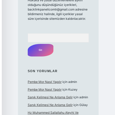
Hukuka ve yasal düzenlemelere aykırı
olduğunu düşündüğünüz içerikleri,
backlinkpanelicomtr@gmail.com
adresine
bildirmeniz halinde, ilgili içerikler yasal
süre içerisinde sitemizden kaldırılacaktır.
Arama
SON YORUMLAR
Pembe Mor Nasıl Yapılır
için
admin
Pembe Mor Nasıl Yapılır
için
Kuzey
Sanık Kelimesi Ne Anlama Gelir
için
admin
Sanık Kelimesi Ne Anlama Gelir
için
Gülay
Hz Muhammed Sallallahu Aleyhi Ve