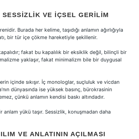
SESSIZLIK VE İÇSEL GERILIM
renidir. Burada her kelime, taşıdığı anlamın ağırlığıyla
tı, bir tür içe çökme hareketiyle şekillenir.
lıdır; fakat bu kapalılık bir eksiklik değil, bilinçli bir
alizme yaklaşır, fakat minimalizm bile bir duygusal
erin içinde sıkışır. İç monologlar, suçluluk ve vicdan
ka’nın dünyasında ise yüksek basınç, bürokrasinin
emez, çünkü anlamın kendisi baskı altındadır.
bir anlam yükü taşır. Sessizlik, konuşmadan daha
ILIM VE ANLATININ AÇILMASI