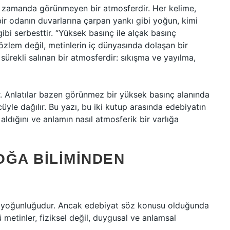
ynı zamanda görünmeyen bir atmosferdir. Her kelime,
 bir odanın duvarlarına çarpan yankı gibi yoğun, kimi
ibi serbesttir. “Yüksek basınç ile alçak basınç
gözlem değil, metinlerin iç dünyasında dolaşan bir
 sürekli salınan bir atmosferdir: sıkışma ve yayılma,
şır. Anlatılar bazen görünmez bir yüksek basınç alanında
yle dağılır. Bu yazı, bu iki kutup arasında edebiyatın
s aldığını ve anlamın nasıl atmosferik bir varlığa
OĞA BILIMINDEN
in yoğunluğudur. Ancak edebiyat söz konusu olduğunda
 metinler, fiziksel değil, duygusal ve anlamsal