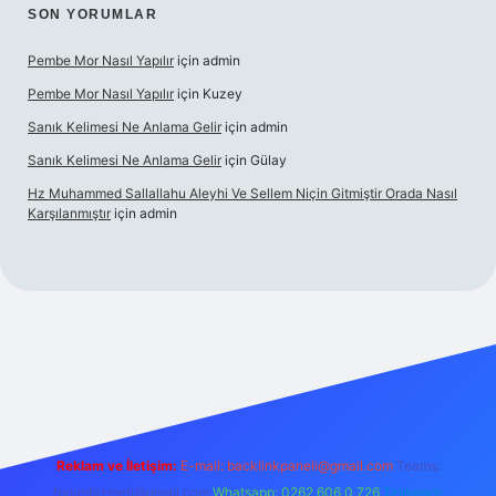
SON YORUMLAR
Pembe Mor Nasıl Yapılır
için
admin
Pembe Mor Nasıl Yapılır
için
Kuzey
Sanık Kelimesi Ne Anlama Gelir
için
admin
Sanık Kelimesi Ne Anlama Gelir
için
Gülay
Hz Muhammed Sallallahu Aleyhi Ve Sellem Niçin Gitmiştir Orada Nasıl
Karşılanmıştır
için
admin
z
Reklam ve İletişim:
E-mail:
backlinkpaneli@gmail.com
Teams:
forumhizmeti@gmail.com
Whatsapp: 0262 606 0 726
Telegram: