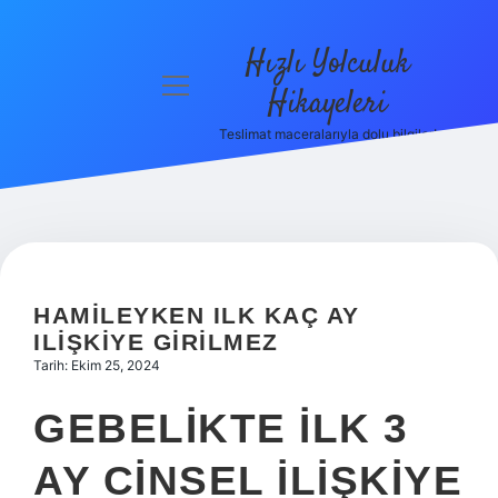
Hızlı Yolculuk
menüyü
Hikayeleri
aç
Teslimat maceralarıyla dolu bilgiler!
Anasayfa
Gizlilik
Politikası
Yasal Uyarı
HAMILEYKEN ILK KAÇ AY
Hakkımızda
ILIŞKIYE GIRILMEZ
Tarih: Ekim 25, 2024
GEBELIKTE ILK 3
AY CINSEL ILIŞKIYE