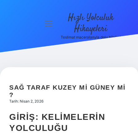
Hızlı Yolculuk
menüyü
Hikayeleri
aç
Teslimat maceralarıyla dolu bilgiler!
Anasayfa
Gizlilik
Politikası
Yasal Uyarı
SAĞ TARAF KUZEY MI GÜNEY MI
Hakkımızda
?
Tarih: Nisan 2, 2026
GIRIŞ: KELIMELERIN
YOLCULUĞU