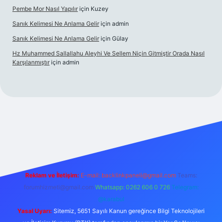
Pembe Mor Nasıl Yapılır
için
Kuzey
Sanık Kelimesi Ne Anlama Gelir
için
admin
Sanık Kelimesi Ne Anlama Gelir
için
Gülay
Hz Muhammed Sallallahu Aleyhi Ve Sellem Niçin Gitmiştir Orada Nasıl
Karşılanmıştır
için
admin
yz
Reklam ve İletişim:
E-mail:
backlinkpaneli@gmail.com
Teams:
forumhizmeti@gmail.com
Whatsapp: 0262 606 0 726
Telegram:
@karabul
Yasal Uyarı:
Sitemiz, 5651 Sayılı Kanun gereğince Bilgi Teknolojileri