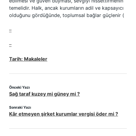
edilmesi ve güven duyması, sevgiyi hissettirmenin
temelidir. Halk, ancak kurumların adil ve kapsayıcı
olduğunu gördüğünde, toplumsal bağlar güçlenir (
–
–
Tarih:
Makaleler
Önceki Yazı
Sağ taraf kuzey mi güney mi ?
Sonraki Yazı
Kâr etmeyen şirket kurumlar vergisi öder mi ?