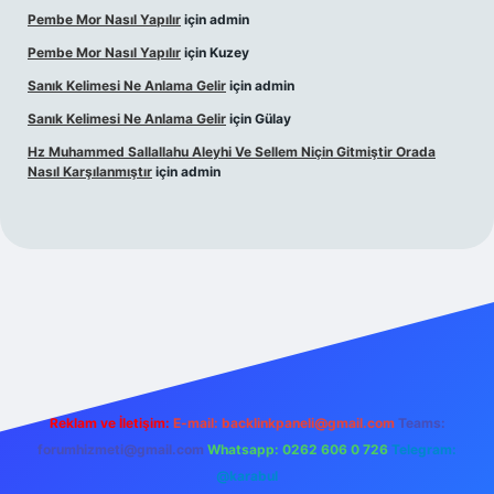
Pembe Mor Nasıl Yapılır
için
admin
Pembe Mor Nasıl Yapılır
için
Kuzey
Sanık Kelimesi Ne Anlama Gelir
için
admin
Sanık Kelimesi Ne Anlama Gelir
için
Gülay
Hz Muhammed Sallallahu Aleyhi Ve Sellem Niçin Gitmiştir Orada
Nasıl Karşılanmıştır
için
admin
riş
betexper.xyz
Reklam ve İletişim:
E-mail:
backlinkpaneli@gmail.com
Teams:
forumhizmeti@gmail.com
Whatsapp: 0262 606 0 726
Telegram:
@karabul