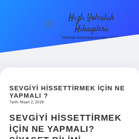
Hızlı Yolculuk
menüyü
Hikayeleri
aç
Teslimat maceralarıyla dolu bilgiler!
Anasayfa
Gizlilik
Politikası
Yasal Uyarı
SEVGIYI HISSETTIRMEK IÇIN NE
Hakkımızda
YAPMALI ?
Tarih: Nisan 2, 2026
SEVGIYI HISSETTIRMEK
İÇIN NE YAPMALI?